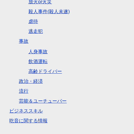
放火or火災
殺人事件(殺人未遂)
虐待
逃走犯
事故
人身事故
飲酒運転
高齢ドライバー
政治・経済
流行
芸能＆ユーチューバー
ビジネススキル
吃音に関する情報