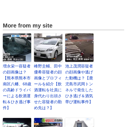
More from my site
増永栄一容疑者
峰野圭輔、田中
池上茂潤容疑者
の顔画像は？
優希容疑者の顔
の顔画像や逃げ
【熊本県熊本市
画像とプロフィ
た動機は？【鹿
南区八幡、68歳
ールを紹介【飲
児島市武岡トン
の高齢ドライバ
酒運転を社員に
ネルで発生した
ーによる飲酒運
身代わり出頭さ
ひき逃げ＆酒気
転＆ひき逃げ事
せた容疑者の勤
帯び運転事件】
件】
め先は？】