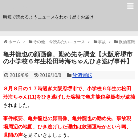
サク読み
時短で読めるようニュースをわかり易くお届け
ホーム
その他、今読みたいニュース
事故
飲酒運転
亀井龍也の顔画像、勤め先を調査【大阪府堺市
の小学校６年生松田玲海ちゃんひき逃げ事件】
2019/8/9
2019/10/8
飲酒運転
８月８日の１７時過ぎ大阪府堺市で、小学校６年生の松田
玲海ちゃん(11)をひき逃げした容疑で亀井龍也容疑者が逮捕
されました。
事件概要、亀井龍也の顔画像、亀井龍也の勤め先、事故現
場周辺の地図、ひき逃げした理由は飲酒運転かという噂、
世間の声
を見ていきましょう。