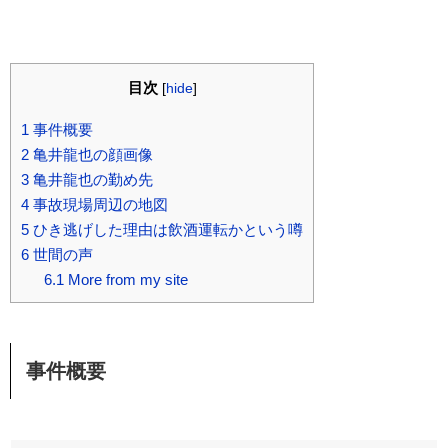
目次
[
hide
]
1
事件概要
2
亀井龍也の顔画像
3
亀井龍也の勤め先
4
事故現場周辺の地図
5
ひき逃げした理由は飲酒運転かという噂
6
世間の声
6.1
More from my site
事件概要