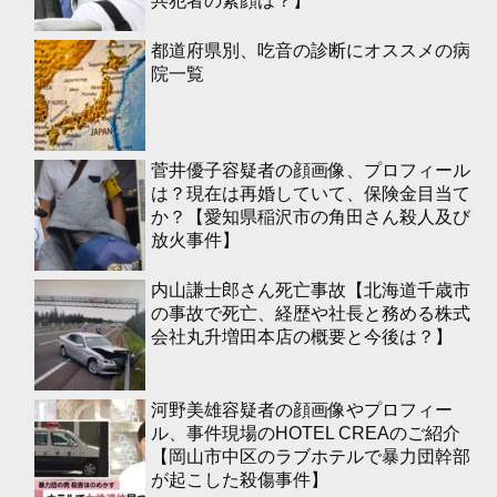
共犯者の素顔は？】
都道府県別、吃音の診断にオススメの病
院一覧
菅井優子容疑者の顔画像、プロフィール
は？現在は再婚していて、保険金目当て
か？【愛知県稲沢市の角田さん殺人及び
放火事件】
内山謙士郎さん死亡事故【北海道千歳市
の事故で死亡、経歴や社長と務める株式
会社丸升増田本店の概要と今後は？】
河野美雄容疑者の顔画像やプロフィー
ル、事件現場のHOTEL CREAのご紹介
【岡山市中区のラブホテルで暴力団幹部
が起こした殺傷事件】