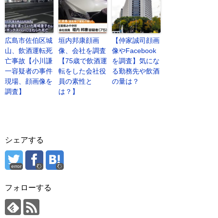
広島市佐伯区城
垣内邦康顔画
【仲家誠司顔画
山、飲酒運転死
像、会社を調査
像やFacebook
亡事故【小川謙
【75歳で飲酒運
を調査】気にな
一容疑者の事件
転をした会社役
る勤務先や飲酒
現場、顔画像を
員の素性と
の量は？
調査】
は？】
シェアする
error
フォローする