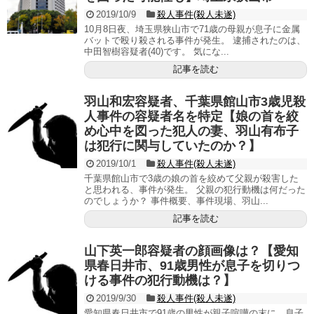
2019/10/9
殺人事件(殺人未遂)
10月8日夜、埼玉県狭山市で71歳の母親が息子に金属
バットで殴り殺される事件が発生。 逮捕されたのは、
中田智樹容疑者(40)です。 気にな...
記事を読む
羽山和宏容疑者、千葉県館山市3歳児殺
人事件の容疑者名を特定【娘の首を絞
め心中を図った犯人の妻、羽山有布子
は犯行に関与していたのか？】
2019/10/1
殺人事件(殺人未遂)
千葉県館山市で3歳の娘の首を絞めて父親が殺害した
と思われる、事件が発生。 父親の犯行動機は何だった
のでしょうか？ 事件概要、事件現場、羽山...
記事を読む
山下英一郎容疑者の顔画像は？【愛知
県春日井市、91歳男性が息子を切りつ
ける事件の犯行動機は？】
2019/9/30
殺人事件(殺人未遂)
愛知県春日井市で91歳の男性が親子喧嘩の末に、息子