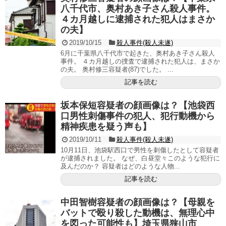
八千代市、奥村あき子さん殺人事件。
４カ月越しに逮捕された犯人はまさか
の夫】
2019/10/15
殺人事件(殺人未遂)
6月に千葉県八千代市で起きた、奥村あき子さん殺人
事件。 ４カ月越しの捜査で逮捕された犯人は、まさか
の夫。 奥村修三容疑者(87)でした。 ...
記事を読む
坂本保短容疑者の顔画像は？【池袋西
口男性刺傷事件の犯人、犯行動機から
精神疾患を疑う声も】
2019/10/11
殺人事件(殺人未遂)
10月11日、池袋駅西口で男性を刺傷したとして容疑者
が逮捕されました。 なぜ、白昼堂々このような犯行に
及んだのか？ 容疑者はどのような人物...
記事を読む
中田智樹容疑者の顔画像は？【母親を
バットで殴り殺した動機は、無理心中
を図った可能性も】埼玉県狭山市