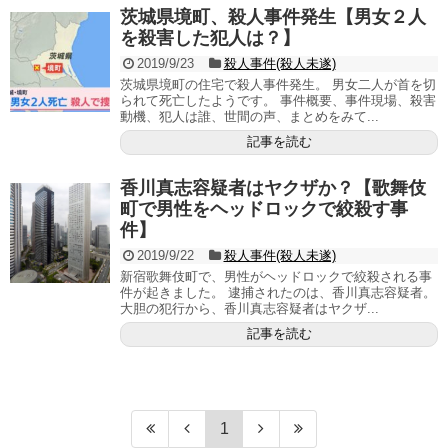
茨城県境町、殺人事件発生【男女２人
を殺害した犯人は？】
2019/9/23
殺人事件(殺人未遂)
茨城県境町の住宅で殺人事件発生。 男女二人が首を切
られて死亡したようです。 事件概要、事件現場、殺害
動機、犯人は誰、世間の声、まとめをみて...
記事を読む
香川真志容疑者はヤクザか？【歌舞伎
町で男性をヘッドロックで絞殺す事
件】
2019/9/22
殺人事件(殺人未遂)
新宿歌舞伎町で、男性がヘッドロックで絞殺される事
件が起きました。 逮捕されたのは、香川真志容疑者。
大胆の犯行から、香川真志容疑者はヤクザ...
記事を読む
1