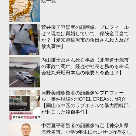
院一覧
菅井優子容疑者の顔画像、プロフィール
は？現在は再婚していて、保険金目当て
か？【愛知県稲沢市の角田さん殺人及び
放火事件】
内山謙士郎さん死亡事故【北海道千歳市
の事故で死亡、経歴や社長と務める株式
会社丸升増田本店の概要と今後は？】
河野美雄容疑者の顔画像やプロフィー
ル、事件現場のHOTEL CREAのご紹介
【岡山市中区のラブホテルで暴力団幹部
が起こした殺傷事件】
中西亘平容疑者の顔画像特定【神奈川県
海老名市、小学5年生にわいせつ行為をし