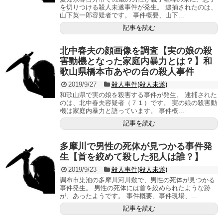
を切りつける殺人未遂事件が発生。 逮捕されたのは、
山下英一郎容疑者です。 事件概要、山下...
記事を読む
北中春夫の顔画像を調査【実の娘の殺
害動機となった家庭内暴力とは？】和
歌山県橋本市あやの台の殺人事件
2019/9/27
殺人事件(殺人未遂)
和歌山県で実の娘を殺害する事件が発生。 逮捕された
のは、北中春夫容疑者（７１）です。 実の娘の殺害動
機は家庭内暴力と語っています。 事件概...
記事を読む
多摩川で男性の死体が見つかる事件発
生【首を絞めて殺した犯人は誰？】
2019/9/23
殺人事件(殺人未遂)
調布市染池の多摩川河川敷で、男性の死体が見つかる
事件発生。 男性の死体には首を絞められたような跡
が、あったようです。 事件概要、事件現場、...
記事を読む