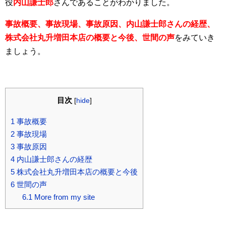
役
内山謙士郎
さんであることがわかりました。
事故概要、事故現場、事故原因、内山謙士郎さんの経歴、
株式会社丸升増田本店の概要と今後、世間の声
をみていき
ましょう。
目次
[
hide
]
1
事故概要
2
事故現場
3
事故原因
4
内山謙士郎さんの経歴
5
株式会社丸升増田本店の概要と今後
6
世間の声
6.1
More from my site