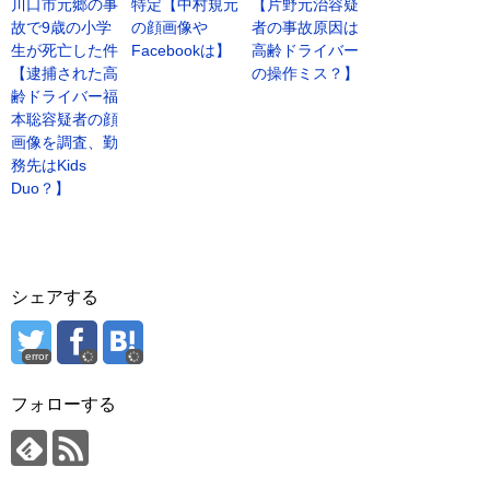
川口市元郷の事
特定【中村規元
【片野元治容疑
故で9歳の小学
の顔画像や
者の事故原因は
生が死亡した件
Facebookは】
高齢ドライバー
【逮捕された高
の操作ミス？】
齢ドライバー福
本聡容疑者の顔
画像を調査、勤
務先はKids
Duo？】
シェアする
error
フォローする