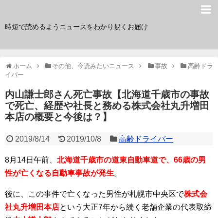
サク読み
時短で読めるようニュースをわかり易くお届け
ホーム
その他、今読みたいニュース
事故
高齢ドラ
イバー
内山謙士郎さん死亡事故【北海道千歳市の事故
で死亡、経歴や社長と務める株式会社丸升増田
本店の概要と今後は？】
2019/8/14
2019/10/8
高齢ドライバー
8月14日午前、
北海道千歳市の道東自動車道で、66歳の男
性が亡くなる自動車事故が発生
。
後に、この事件で亡くなった男性が札幌市中央区で
株式会
社丸升増田本店
という大正7年から続く老舗企業の代表取締