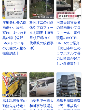
岸敏夫社長の顔
杉岡洋二の顔画
河野美雄容疑者
画像や、経歴、
像やプロフィー
の顔画像やプロ
家族にまつわる
ルを調査【埼玉
フィール、事件
黒い噂【佐野
県杉戸町/８０
現場のHOTEL
SAストライキ
代母親の絞殺事
CREAのご紹介
の元凶の人物を
件】
【岡山市中区の
徹底調査】
ラブホテルで暴
力団幹部が起こ
した殺傷事件】
福本聡容疑者の
山梨県甲州市大
群馬県藤岡市森
勤務先を特定！
和町事故現場を
で死亡事故発生