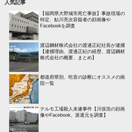
人気記事
【福岡県大野城市死亡事故】事故現場の
特定、鮎川亮次容疑者の顔画像や
Facebookを調査
渡辺鋼材株式会社の渡邊正紀社長が逮捕
【逮捕理由、渡邊正紀の経歴、渡辺鋼材
株式会社の概要、まとめ】
都道府県別、吃音の診断にオススメの病
院一覧
テルモ工場殺人未遂事件【川俣浩の顔画
像やFacebook、派遣元を調査】