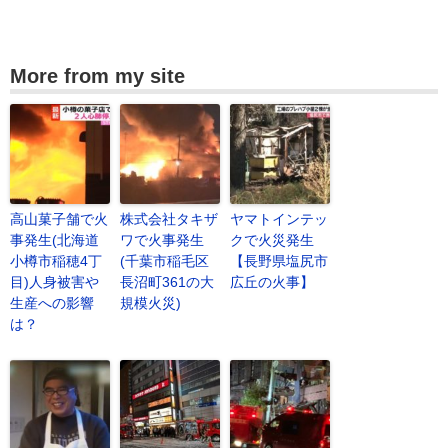
More from my site
高山菓子舗で火
株式会社タキザ
ヤマトインテッ
事発生(北海道
ワで火事発生
クで火災発生
小樽市稲穂4丁
(千葉市稲毛区
【長野県塩尻市
目)人身被害や
長沼町361の大
広丘の火事】
生産への影響
規模火災)
は？