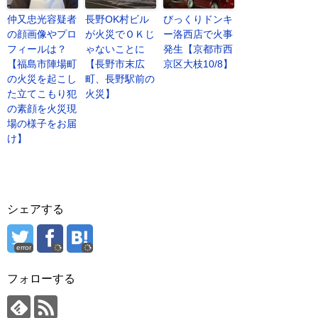
仲又忠光容疑者
長野OK村ビル
びっくりドンキ
の顔画像やプロ
が火災でＯＫじ
ー洛西店で火事
フィールは？
ゃないことに
発生【京都市西
【福島市陣場町
【長野市末広
京区大枝10/8】
の火災を起こし
町、長野駅前の
た立てこもり犯
火災】
の素顔を火災現
場の様子をお届
け】
シェアする
error
フォローする