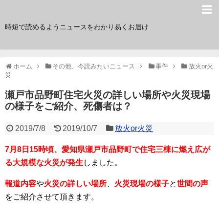
サク読み
時短で読めるようニュースをわかり易くお届け
ホーム
その他、今読みたいニュース
事件
放火or火
災
瀬戸市品野町住宅火災の詳しい場所や火災現場
の様子をご紹介、死傷者は？
2019/7/8
2019/10/7
放火or火災
7月8日15時頃、愛知県瀬戸市品野町で住宅三棟に燃え広が
る大規模な火災が発生
しました。
報道内容
や
火災の詳しい場所
、
火災現場の様子
と
世間の声
をご紹介させて頂きます。