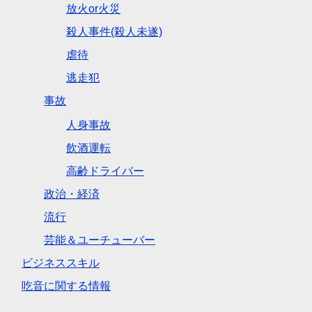
放火or火災
殺人事件(殺人未遂)
虐待
逃走犯
事故
人身事故
飲酒運転
高齢ドライバー
政治・経済
流行
芸能＆ユーチューバー
ビジネススキル
吃音に関する情報