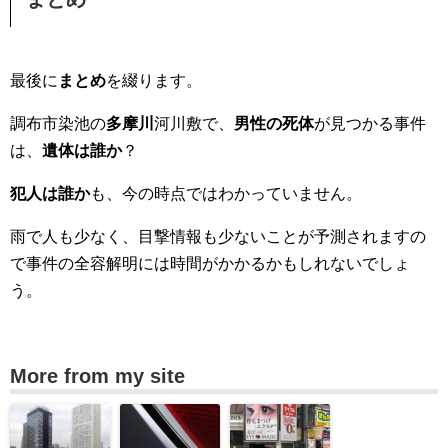
最後に
まとめ
を綴ります。
調布市染池の
多摩川
河川敷で、
男性の死体
が見つかる事件
は、
遺体は誰か
？
犯人は誰か
も、今の時点ではわかっていません。
雨で人も少なく、目撃情報も少ないことが予測されますの
で事件の全容解明には時間がかかるかもしれないでしょ
う。
More from my site