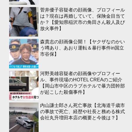
菅井優子容疑者の顔画像、プロフィール
は？現在は再婚していて、保険金目当て
か？【愛知県稲沢市の角田さん殺人及び
放火事件】
森貴志の顔画像公開！【ヤクザなのかい
う噂あり、あおり運転＆暴行事件in国立
市谷保】
河野美雄容疑者の顔画像やプロフィー
ル、事件現場のHOTEL CREAのご紹介
【岡山市中区のラブホテルで暴力団幹部
が起こした殺傷事件】
内山謙士郎さん死亡事故【北海道千歳市
の事故で死亡、経歴や社長と務める株式
会社丸升増田本店の概要と今後は？】