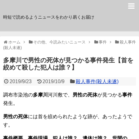
サク読み
時短で読めるようニュースをわかり易くお届け
ホーム
その他、今読みたいニュース
事件
殺人事件
(殺人未遂)
多摩川で男性の死体が見つかる事件発生【首を
絞めて殺した犯人は誰？】
2019/9/23
2019/10/9
殺人事件(殺人未遂)
調布市染池の
多摩川
河川敷で、
男性の死体
が見つかる
事件
発生。
男性の死体
には首を絞められたような跡が、あったようで
す。
事件概要
、
事件現場
、
犯人は誰？
、
遺体は誰？
、
世間の