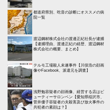
都道府県別、吃音の診断にオススメの病
院一覧
渡辺鋼材株式会社の渡邊正紀社長が逮捕
【逮捕理由、渡邊正紀の経歴、渡辺鋼材
株式会社の概要、まとめ】
テルモ工場殺人未遂事件【川俣浩の顔画
像やFacebook、派遣元を調査】
浅野勉容疑者の顔画像、経営する店はビ
ューティーサロンベン【愛知県稲沢市、
菅井優子容疑者の夫殺害及び放火事件の
共犯者の素顔は？】