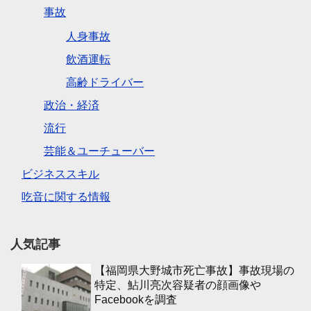
事故
人身事故
飲酒運転
高齢ドライバー
政治・経済
流行
芸能＆ユーチューバー
ビジネススキル
吃音に関する情報
人気記事
【福岡県大野城市死亡事故】事故現場の
特定、鮎川亮次容疑者の顔画像や
Facebookを調査