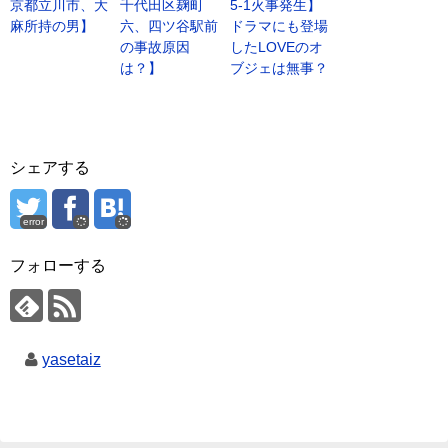
京都立川市、大
千代田区麹町
5-1火事発生】
麻所持の男】
六、四ツ谷駅前
ドラマにも登場
の事故原因
したLOVEのオ
は？】
ブジェは無事？
シェアする
error
フォローする
yasetaiz