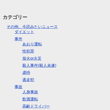
カテゴリー
その他、今読みたいニュース
ダイエット
事件
あおり運転
性犯罪
放火or火災
殺人事件(殺人未遂)
虐待
逃走犯
事故
人身事故
飲酒運転
高齢ドライバー