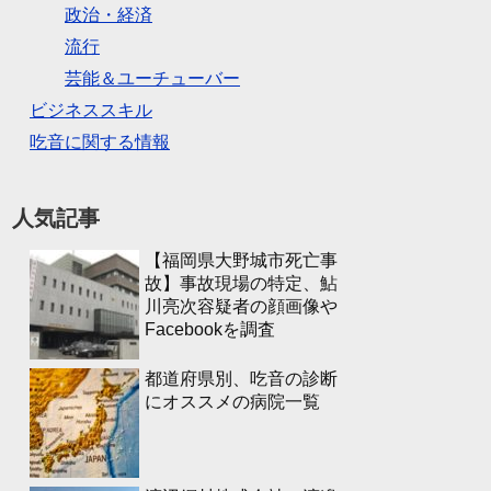
政治・経済
流行
芸能＆ユーチューバー
ビジネススキル
吃音に関する情報
人気記事
【福岡県大野城市死亡事
故】事故現場の特定、鮎
川亮次容疑者の顔画像や
Facebookを調査
都道府県別、吃音の診断
にオススメの病院一覧