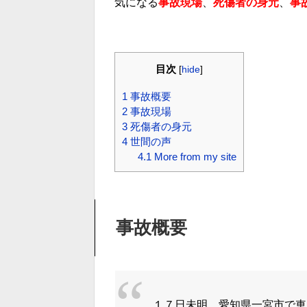
気になる
事故現場
、
死傷者の身元
、
事
目次
[
hide
]
1
事故概要
2
事故現場
3
死傷者の身元
4
世間の声
4.1
More from my site
事故概要
１７日未明、愛知県一宮市で車