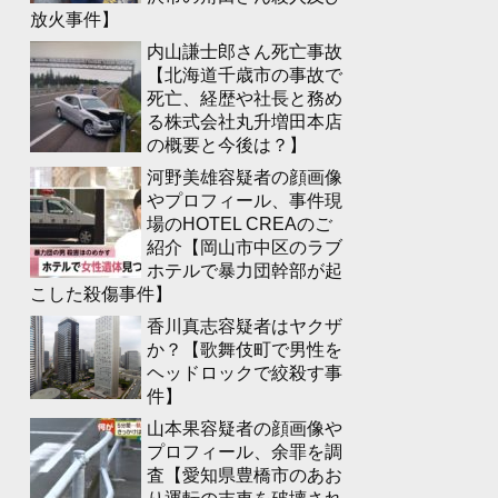
放火事件】
内山謙士郎さん死亡事故
【北海道千歳市の事故で
死亡、経歴や社長と務め
る株式会社丸升増田本店
の概要と今後は？】
河野美雄容疑者の顔画像
やプロフィール、事件現
場のHOTEL CREAのご
紹介【岡山市中区のラブ
ホテルで暴力団幹部が起
こした殺傷事件】
香川真志容疑者はヤクザ
か？【歌舞伎町で男性を
ヘッドロックで絞殺す事
件】
山本果容疑者の顔画像や
プロフィール、余罪を調
査【愛知県豊橋市のあお