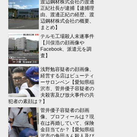
渡辺鋼材株式会社の渡邊
正紀社長が逮捕【逮捕理
由、渡邊正紀の経歴、渡
辺鋼材株式会社の概要、
まとめ】
テルモ工場殺人未遂事件
【川俣浩の顔画像や
Facebook、派遣元を調
査】
浅野勉容疑者の顔画像、
経営する店はビューティ
ーサロンベン【愛知県稲
沢市、菅井優子容疑者の
夫殺害及び放火事件の共
犯者の素顔は？】
菅井優子容疑者の顔画
像、プロフィールは？現
在は再婚していて、保険
金目当てか？【愛知県稲
沢市の角田さん殺人及び