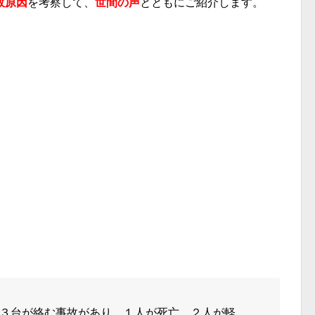
故原因
を考察して、
世間の声
とともにご紹介します。
３台が絡む事故があり、１人が死亡、２人が軽