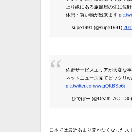
上り線にある旅籠屋の先に佐野
休憩・買い物が出来ます
pic.t
— supe1991 (@supe1991)
20
佐野サービスエリアが大変な事
ネットニュース見てビックリw
pic.twitter.com/wagQKBSo6j
— ひでぼー (@Death_AC_130
日本では最近あまり聞かなくなったス