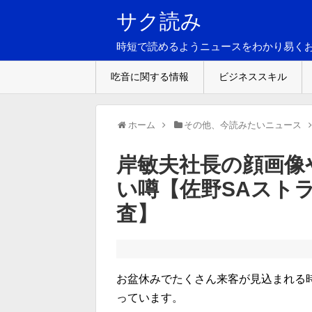
サク読み
時短で読めるようニュースをわかり易く
吃音に関する情報
ビジネススキル
ホーム
その他、今読みたいニュース
岸敏夫社長の顔画像
い噂【佐野SAスト
査】
お盆休みでたくさん来客が見込まれる
っています。