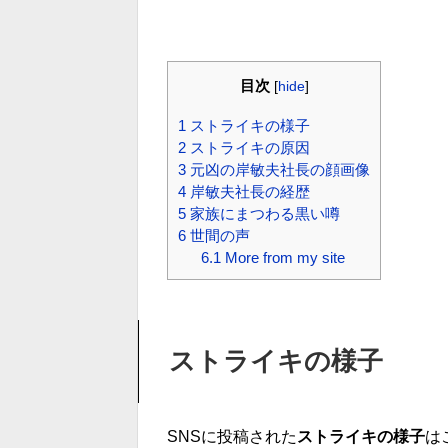
目次
[
hide
]
1
ストライキの様子
2
ストライキの原因
3
元凶の岸敏夫社長の顔画像
4
岸敏夫社長の経歴
5
家族にまつわる黒い噂
6
世間の声
6.1
More from my site
ストライキの様子
SNSに投稿された
ストライキの様子
は