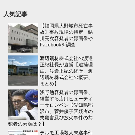
人気記事
【福岡県大野城市死亡事
故】事故現場の特定、鮎
川亮次容疑者の顔画像や
Facebookを調査
渡辺鋼材株式会社の渡邊
正紀社長が逮捕【逮捕理
由、渡邊正紀の経歴、渡
辺鋼材株式会社の概要、
まとめ】
浅野勉容疑者の顔画像、
経営する店はビューティ
ーサロンベン【愛知県稲
沢市、菅井優子容疑者の
夫殺害及び放火事件の共
犯者の素顔は？】
テルモ工場殺人未遂事件