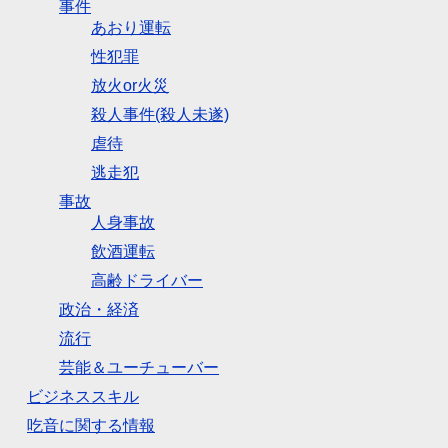
事件
あおり運転
性犯罪
放火or火災
殺人事件(殺人未遂)
虐待
逃走犯
事故
人身事故
飲酒運転
高齢ドライバー
政治・経済
流行
芸能＆ユーチューバー
ビジネススキル
吃音に関する情報