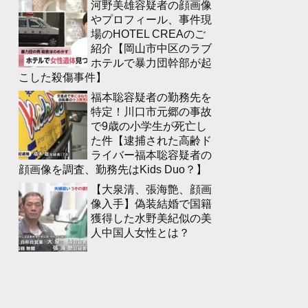
河野美雄容疑者の顔画像
やプロフィール、事件現
場のHOTEL CREAのご
紹介【岡山市中区のラブ
ホテルで暴力団幹部が起
こした殺傷事件】
福本聡容疑者の勤務先を
特定！川口市元郷の事故
で9歳の小学生が死亡し
た件【逮捕された高齢ド
ライバー福本聡容疑者の
顔画像を調査、勤務先はKids Duo？】
【大泉清、張海艶、顔画
像入手】偽装結婚で国籍
獲得した水野美紀似の美
人中国人女性とは？