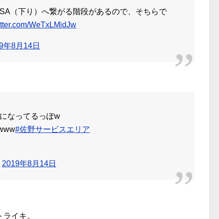
SA（下り）へ繋がる階段があるので、そちらで
witter.com/WeTxLMidJw
19年8月14日
になってるっぽw
www
#佐野サービスエリア
)
2019年8月14日
トライキ。