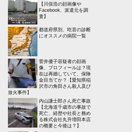
【川俣浩の顔画像や
Facebook、派遣元を調
査】
都道府県別、吃音の診断
にオススメの病院一覧
菅井優子容疑者の顔画
像、プロフィールは？現
在は再婚していて、保険
金目当てか？【愛知県稲
沢市の角田さん殺人及び
放火事件】
内山謙士郎さん死亡事故
【北海道千歳市の事故で
死亡、経歴や社長と務め
る株式会社丸升増田本店
の概要と今後は？】