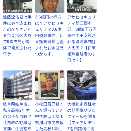
進藤遼佑君は事
3.6億円の行方
アサヒセキュリ
件に巻き込まれ
は？アサヒセキ
ティ新三郷本
たのか？さいた
ュリティ3.6億
部、3億6千万円
ま市見沼区大谷
円盗難事件、伊
事件で不安視さ
で9歳男児が遺
東拓輝逮捕も盗
れる管理体制は
体で発見された
まれたお金は見
大丈夫？【伊東
ワケ
つからず。
拓輝容疑者の手
口は？】
岐阜県岐阜市、
小松田辰乃輔く
大橋強史容疑者
私立高校2年生
んが通っていた
の顔画像やプロ
の男子が自殺!?
中学校は？埼玉
フィールを調査
【自殺の動機は
県川口市で自殺
【フェアレディ
直前に生徒指導
した高校1年生
Zを街路樹に衝