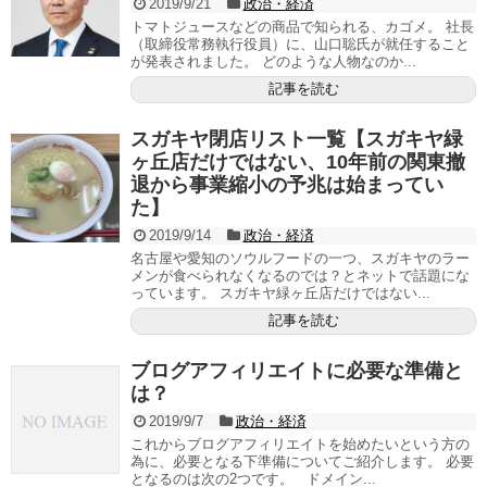
2019/9/21
政治・経済
トマトジュースなどの商品で知られる、カゴメ。 社長
（取締役常務執行役員）に、山口聡氏が就任すること
が発表されました。 どのような人物なのか...
記事を読む
スガキヤ閉店リスト一覧【スガキヤ緑
ヶ丘店だけではない、10年前の関東撤
退から事業縮小の予兆は始まってい
た】
2019/9/14
政治・経済
名古屋や愛知のソウルフードの一つ、スガキヤのラー
メンが食べられなくなるのでは？とネットで話題にな
っています。 スガキヤ緑ヶ丘店だけではない...
記事を読む
ブログアフィリエイトに必要な準備と
は？
2019/9/7
政治・経済
これからブログアフィリエイトを始めたいという方の
為に、必要となる下準備についてご紹介します。 必要
となるのは次の2つです。 ドメイン...