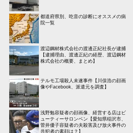
都道府県別、吃音の診断にオススメの病
院一覧
渡辺鋼材株式会社の渡邊正紀社長が逮捕
【逮捕理由、渡邊正紀の経歴、渡辺鋼材
株式会社の概要、まとめ】
テルモ工場殺人未遂事件【川俣浩の顔画
像やFacebook、派遣元を調査】
浅野勉容疑者の顔画像、経営する店はビ
ューティーサロンベン【愛知県稲沢市、
菅井優子容疑者の夫殺害及び放火事件の
共犯者の素顔は？】