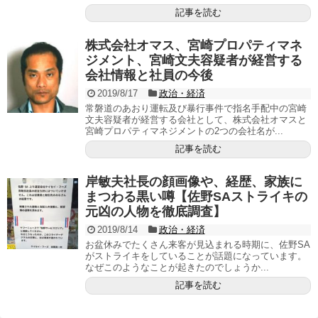
記事を読む
株式会社オマス、宮崎プロパティマネ
ジメント、宮崎文夫容疑者が経営する
会社情報と社員の今後
2019/8/17
政治・経済
常磐道のあおり運転及び暴行事件で指名手配中の宮崎
文夫容疑者が経営する会社として、株式会社オマスと
宮崎プロパティマネジメントの2つの会社名が...
記事を読む
岸敏夫社長の顔画像や、経歴、家族に
まつわる黒い噂【佐野SAストライキの
元凶の人物を徹底調査】
2019/8/14
政治・経済
お盆休みでたくさん来客が見込まれる時期に、佐野SA
がストライキをしていることが話題になっています。
なぜこのようなことが起きたのでしょうか...
記事を読む