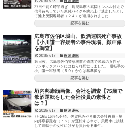
2019/7/28
飲酒運転
27日午前０時半過ぎ、鹿児島市の武岡トンネル付近で
信号待ちしていた原付バイクを跳ね上げ逃走したとし
て池上茂潤容疑者（２４）が逮捕されました...
記事を読む
広島市佐伯区城山、飲酒運転死亡事故
【小川謙一容疑者の事件現場、顔画像
を調査】
2019/7/17
飲酒運転
16日夜、広島県佐伯警察署前の道路で91歳の女性が、
ワンボックスバンにはねられ死亡しました。 運転手の
小川謙一容疑者（５０）からは基準値を...
記事を読む
垣内邦康顔画像、会社を調査【75歳で
飲酒運転をした会社役員の素性と
は？】
2019/7/17
飲酒運転
7月16日16時45分頃、佐賀県みやき町の会社役員・垣
内邦康容疑者（７５）が運転する車が、乗用車に接触
して運転手の女性にけがを負わせる事件...