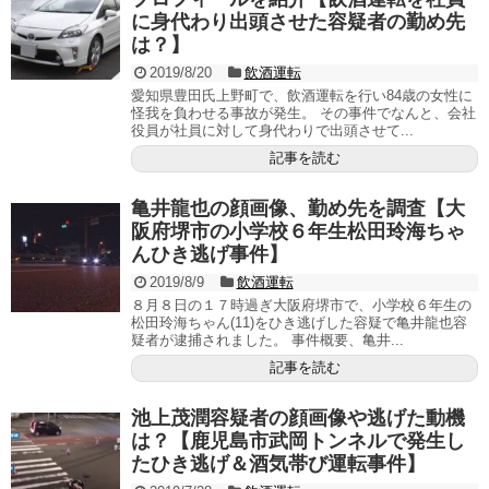
に身代わり出頭させた容疑者の勤め先
は？】
2019/8/20
飲酒運転
愛知県豊田氏上野町で、飲酒運転を行い84歳の女性に
怪我を負わせる事故が発生。 その事件でなんと、会社
役員が社員に対して身代わりで出頭させて...
記事を読む
亀井龍也の顔画像、勤め先を調査【大
阪府堺市の小学校６年生松田玲海ちゃ
んひき逃げ事件】
2019/8/9
飲酒運転
８月８日の１７時過ぎ大阪府堺市で、小学校６年生の
松田玲海ちゃん(11)をひき逃げした容疑で亀井龍也容
疑者が逮捕されました。 事件概要、亀井...
記事を読む
池上茂潤容疑者の顔画像や逃げた動機
は？【鹿児島市武岡トンネルで発生し
たひき逃げ＆酒気帯び運転事件】