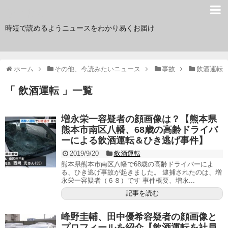
サク読み
時短で読めるようニュースをわかり易くお届け
ホーム
その他、今読みたいニュース
事故
飲酒運転
「 飲酒運転 」一覧
増永栄一容疑者の顔画像は？【熊本県
熊本市南区八幡、68歳の高齢ドライバ
ーによる飲酒運転＆ひき逃げ事件】
2019/9/20
飲酒運転
熊本県熊本市南区八幡で68歳の高齢ドライバーによ
る、ひき逃げ事故が起きました。 逮捕されたのは、増
永栄一容疑者（６８）です 事件概要、増永...
記事を読む
峰野圭輔、田中優希容疑者の顔画像と
プロフィールを紹介【飲酒運転を社員