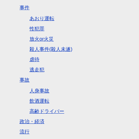
事件
あおり運転
性犯罪
放火or火災
殺人事件(殺人未遂)
虐待
逃走犯
事故
人身事故
飲酒運転
高齢ドライバー
政治・経済
流行