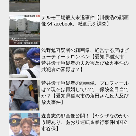
テルモ工場殺人未遂事件【川俣浩の顔画
像やFacebook、派遣元を調査】
浅野勉容疑者の顔画像、経営する店はビ
ューティーサロンベン【愛知県稲沢市、
菅井優子容疑者の夫殺害及び放火事件の
共犯者の素顔は？】
菅井優子容疑者の顔画像、プロフィール
は？現在は再婚していて、保険金目当て
か？【愛知県稲沢市の角田さん殺人及び
放火事件】
森貴志の顔画像公開！【ヤクザなのかい
う噂あり、あおり運転＆暴行事件in国立
市谷保】