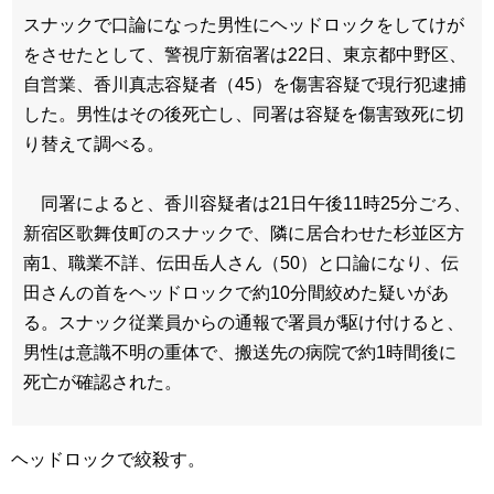
スナックで口論になった男性にヘッドロックをしてけが
をさせたとして、警視庁新宿署は22日、東京都中野区、
自営業、香川真志容疑者（45）を傷害容疑で現行犯逮捕
した。男性はその後死亡し、同署は容疑を傷害致死に切
り替えて調べる。
同署によると、香川容疑者は21日午後11時25分ごろ、
新宿区歌舞伎町のスナックで、隣に居合わせた杉並区方
南1、職業不詳、伝田岳人さん（50）と口論になり、伝
田さんの首をヘッドロックで約10分間絞めた疑いがあ
る。スナック従業員からの通報で署員が駆け付けると、
男性は意識不明の重体で、搬送先の病院で約1時間後に
死亡が確認された。
ヘッドロックで絞殺す。