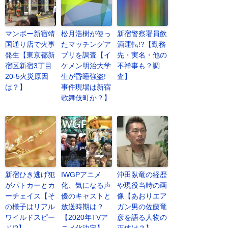
マンボー新宿靖
松月浩樹が使っ
新宿警察署員飲
国通り店で火事
たマッチングア
酒運転!?【勤務
発生【東京都新
プリを調査【イ
先・実名・他の
宿区新宿3丁目
ケメン明治大学
不祥事も？調
20-5火災原因
生が昏睡強盗!
査】
は？】
事件現場は新宿
歌舞伎町か？】
新宿ひき逃げ犯
IWGPアニメ
沖田臥竜の経歴
がパトカーとカ
化、気になる声
や現役当時の画
ーチェイス【そ
優のキャストと
像【あおりエア
の様子はリアル
放送時期は？
ガン男の佐藤竜
ワイルドスピー
【2020年TVア
彦を語る人物の