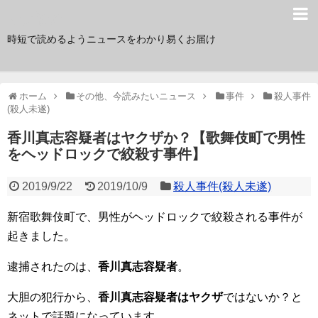
サク読み
時短で読めるようニュースをわかり易くお届け
ホーム
その他、今読みたいニュース
事件
殺人事件
(殺人未遂)
香川真志容疑者はヤクザか？【歌舞伎町で男性
をヘッドロックで絞殺す事件】
2019/9/22
2019/10/9
殺人事件(殺人未遂)
新宿歌舞伎町で、男性がヘッドロックで絞殺される事件が
起きました。
逮捕されたのは、
香川真志容疑者
。
大胆の犯行から、
香川真志容疑者はヤクザ
ではないか？と
ネットで話題になっています。