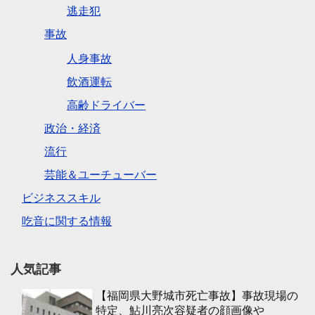
逃走犯
事故
人身事故
飲酒運転
高齢ドライバー
政治・経済
流行
芸能＆ユーチューバー
ビジネススキル
吃音に関する情報
人気記事
【福岡県大野城市死亡事故】事故現場の
特定、鮎川亮次容疑者の顔画像や