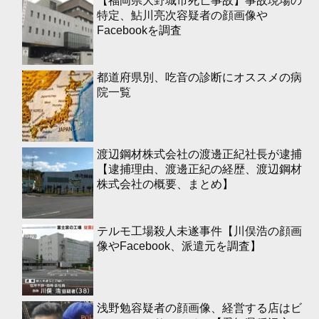
【福岡県大野城市死亡事故】事故現場の
特定、鮎川亮次容疑者の顔画像や
Facebookを調査
都道府県別、吃音の診断にオススメの病
院一覧
渡辺鋼材株式会社の渡邊正紀社長が逮捕
【逮捕理由、渡邊正紀の経歴、渡辺鋼材
株式会社の概要、まとめ】
テルモ工場殺人未遂事件【川俣浩の顔画
像やFacebook、派遣元を調査】
浅野勉容疑者の顔画像、経営する店はビ