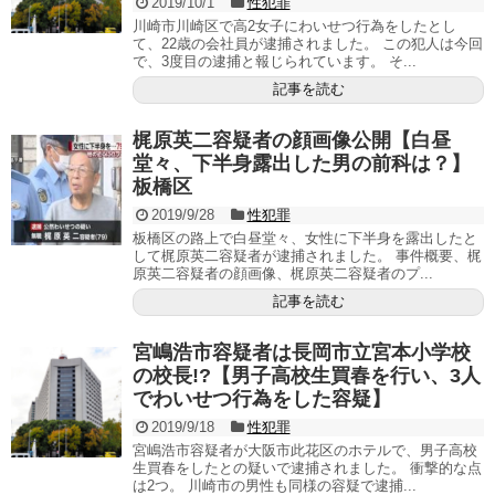
2019/10/1
性犯罪
川崎市川崎区で高2女子にわいせつ行為をしたとし
て、22歳の会社員が逮捕されました。 この犯人は今回
で、3度目の逮捕と報じられています。 そ...
記事を読む
梶原英二容疑者の顔画像公開【白昼
堂々、下半身露出した男の前科は？】
板橋区
2019/9/28
性犯罪
板橋区の路上で白昼堂々、女性に下半身を露出したと
して梶原英二容疑者が逮捕されました。 事件概要、梶
原英二容疑者の顔画像、梶原英二容疑者のプ...
記事を読む
宮嶋浩市容疑者は長岡市立宮本小学校
の校長!?【男子高校生買春を行い、3人
でわいせつ行為をした容疑】
2019/9/18
性犯罪
宮嶋浩市容疑者が大阪市此花区のホテルで、男子高校
生買春をしたとの疑いで逮捕されました。 衝撃的な点
は2つ。 川崎市の男性も同様の容疑で逮捕...