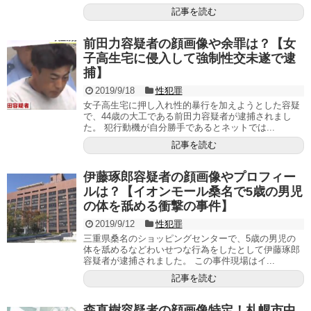
記事を読む
前田力容疑者の顔画像や余罪は？【女
子高生宅に侵入して強制性交未遂で逮
捕】
2019/9/18
性犯罪
女子高生宅に押し入れ性的暴行を加えようとした容疑
で、44歳の大工である前田力容疑者が逮捕されまし
た。 犯行動機が自分勝手であるとネットでは...
記事を読む
伊藤琢郎容疑者の顔画像やプロフィー
ルは？【イオンモール桑名で5歳の男児
の体を舐める衝撃の事件】
2019/9/12
性犯罪
三重県桑名のショッピングセンターで、5歳の男児の
体を舐めるなどわいせつな行為をしたとして伊藤琢郎
容疑者が逮捕されました。 この事件現場はイ...
記事を読む
森直樹容疑者の顔画像特定！札幌市中