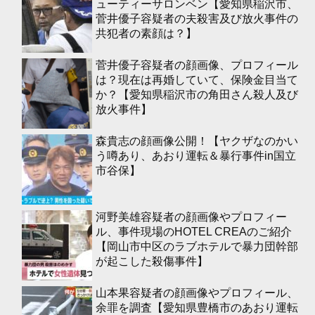
ューティーサロンベン【愛知県稲沢市、
菅井優子容疑者の夫殺害及び放火事件の
共犯者の素顔は？】
菅井優子容疑者の顔画像、プロフィール
は？現在は再婚していて、保険金目当て
か？【愛知県稲沢市の角田さん殺人及び
放火事件】
森貴志の顔画像公開！【ヤクザなのかい
う噂あり、あおり運転＆暴行事件in国立
市谷保】
河野美雄容疑者の顔画像やプロフィー
ル、事件現場のHOTEL CREAのご紹介
【岡山市中区のラブホテルで暴力団幹部
が起こした殺傷事件】
山本果容疑者の顔画像やプロフィール、
余罪を調査【愛知県豊橋市のあおり運転