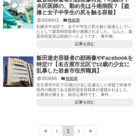
央区医師の、勤め先は斗南病院？【盗
撮と女子中学生の尻を触る容疑】
2019/9/11
性犯罪
札幌市中央区で、女子中学生の尻を触り盗撮もしてい
たとして森直樹容疑者が逮捕されました。 なんと、森
直樹容疑者は医師だったようです。 事件概...
記事を読む
飯田達史容疑者の顔画像やFacebookを
特定!?【名古屋市北区で12歳の少女に
乱暴した岩倉市役所職員】
2019/9/6
性犯罪
名古屋市中区で12歳の少女に乱暴をした容疑で岩倉市
役所の職員である飯田達史容疑者が逮捕されました。
公務員が捕まる、残念な事件です。 事件...
記事を読む
1