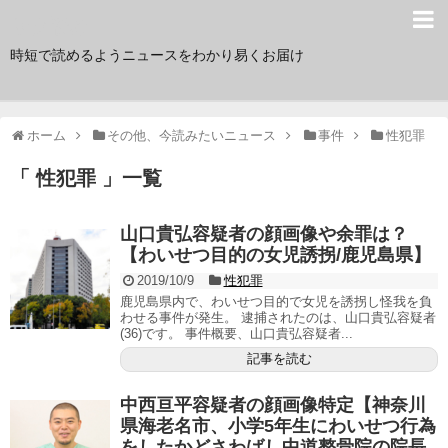
サク読み
時短で読めるようニュースをわかり易くお届け
ホーム
その他、今読みたいニュース
事件
性犯罪
「 性犯罪 」一覧
山口貴弘容疑者の顔画像や余罪は？
【わいせつ目的の女児誘拐/鹿児島県】
2019/10/9
性犯罪
鹿児島県内で、わいせつ目的で女児を誘拐し怪我を負
わせる事件が発生。 逮捕されたのは、山口貴弘容疑者
(36)です。 事件概要、山口貴弘容疑者...
記事を読む
中西亘平容疑者の顔画像特定【神奈川
県海老名市、小学5年生にわいせつ行為
をしたかどさわばし中道整骨院の院長