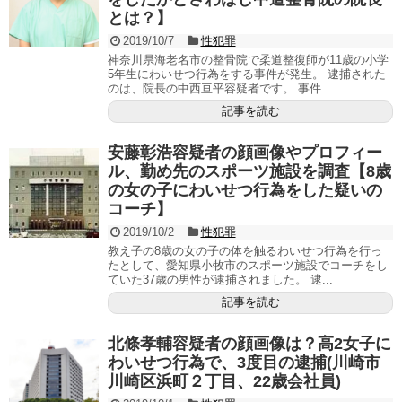
とは？】
2019/10/7
性犯罪
神奈川県海老名市の整骨院で柔道整復師が11歳の小学
5年生にわいせつ行為をする事件が発生。 逮捕された
のは、院長の中西亘平容疑者です。 事件...
記事を読む
安藤彰浩容疑者の顔画像やプロフィー
ル、勤め先のスポーツ施設を調査【8歳
の女の子にわいせつ行為をした疑いの
コーチ】
2019/10/2
性犯罪
教え子の8歳の女の子の体を触るわいせつ行為を行っ
たとして、愛知県小牧市のスポーツ施設でコーチをし
ていた37歳の男性が逮捕されました。 逮...
記事を読む
北條孝輔容疑者の顔画像は？高2女子に
わいせつ行為で、3度目の逮捕(川崎市
川崎区浜町２丁目、22歳会社員)