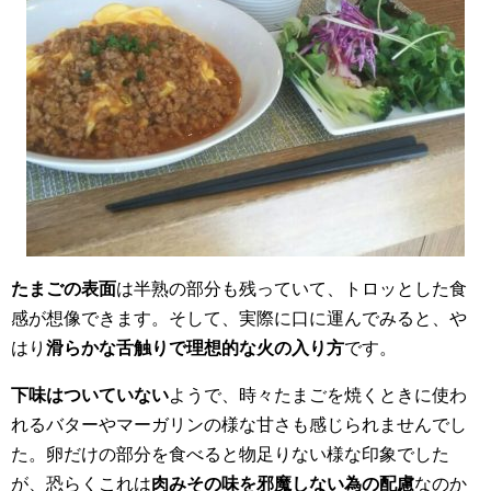
たまごの表面
は半熟の部分も残っていて、トロッとした食
感が想像できます。そして、実際に口に運んでみると、や
はり
滑らかな舌触りで理想的な火の入り方
です。
下味はついていない
ようで、時々たまごを焼くときに使わ
れるバターやマーガリンの様な甘さも感じられませんでし
た。卵だけの部分を食べると物足りない様な印象でした
が、恐らくこれは
肉みその味を邪魔しない為の配慮
なのか