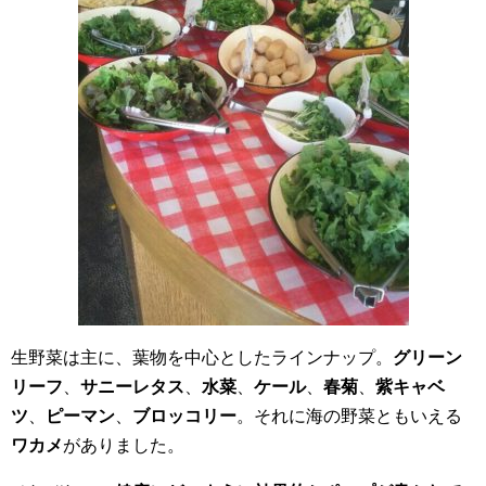
生野菜は主に、葉物を中心としたラインナップ。
グリーン
リーフ
、
サニーレタス
、
水菜
、
ケール
、
春菊
、
紫キャベ
ツ
、
ピーマン
、
ブロッコリー
。それに海の野菜ともいえる
ワカメ
がありました。