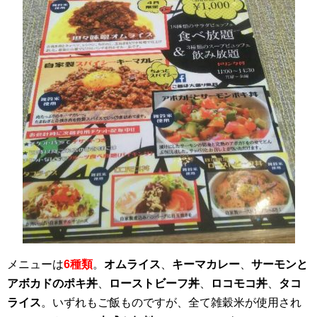
メニューは
6種類
。
オムライス
、
キーマカレー
、
サーモンと
アボカドのポキ丼
、
ローストビーフ丼
、
ロコモコ丼
、
タコ
ライス
。いずれもご飯ものですが、全て雑穀米が使用され