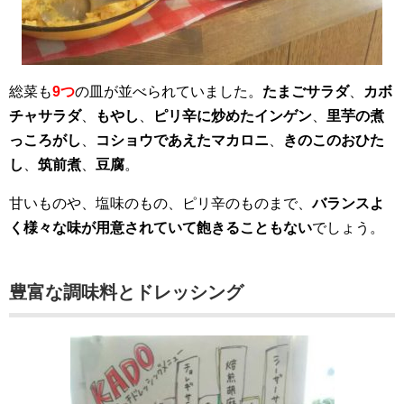
総菜も
9つ
の皿が並べられていました。
たまごサラダ
、
カボ
チャサラダ
、
もやし
、
ピリ辛に炒めたインゲン
、
里芋の煮
っころがし
、
コショウであえたマカロニ
、
きのこのおひた
し
、
筑前煮
、
豆腐
。
甘いものや、塩味のもの、ピリ辛のものまで、
バランスよ
く様々な味が用意されていて飽きることもない
でしょう。
豊富な調味料とドレッシング