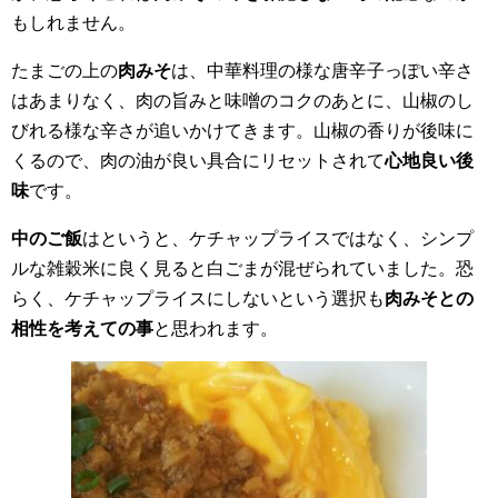
もしれません。
たまごの上の
肉みそ
は、中華料理の様な唐辛子っぽい辛さ
はあまりなく、肉の旨みと味噌のコクのあとに、山椒のし
びれる様な辛さが追いかけてきます。山椒の香りが後味に
くるので、肉の油が良い具合にリセットされて
心地良い後
味
です。
中のご飯
はというと、ケチャップライスではなく、シンプ
ルな雑穀米に良く見ると白ごまが混ぜられていました。恐
らく、ケチャップライスにしないという選択も
肉みそとの
相性を考えての事
と思われます。