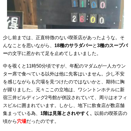
少し前までは、正直特徴のない喫茶店があったような。そ
んなことを思いながら、
18種のサラダバー
と
3種のスープバ
ー
の文字に惹かれて足を止めてしまいました。
中を覗くと11時50分頃ですが、年配のマダムが一人カウン
ター席で食べている以外は他に先客はいません。少し不安
を感じながらも穴場を見つけたのではないかと、期待に胸
が躍りました。元々ここの立地は、ワシントンホテルに新
宿三井ビルディング2号館が併設されていて、周りはオフィ
スビルに囲まれています。しかし、地下に飲食店が数店舗
集まっている為、
1階は見落とされやすく、
以前の喫茶店の
頃から
穴場
だったのです。