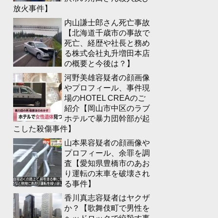
放火事件】
内山謙士郎さん死亡事故
【北海道千歳市の事故で
死亡、経歴や社長と務め
る株式会社丸升増田本店
の概要と今後は？】
河野美雄容疑者の顔画像
やプロフィール、事件現
場のHOTEL CREAのご
紹介【岡山市中区のラブ
ホテルで暴力団幹部が起
こした殺傷事件】
山本果容疑者の顔画像や
プロフィール、余罪を調
査【愛知県豊橋市のあお
り運転の末車を破壊され
る事件】
香川真志容疑者はヤクザ
か？【歌舞伎町で男性を