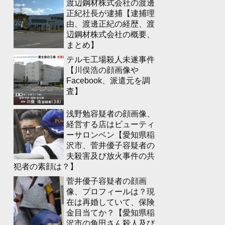
渡辺鋼材株式会社の渡邊
正紀社長が逮捕【逮捕理
由、渡邊正紀の経歴、渡
辺鋼材株式会社の概要、
まとめ】
テルモ工場殺人未遂事件
【川俣浩の顔画像や
Facebook、派遣元を調
査】
浅野勉容疑者の顔画像、
経営する店はビューティ
ーサロンベン【愛知県稲
沢市、菅井優子容疑者の
夫殺害及び放火事件の共
犯者の素顔は？】
菅井優子容疑者の顔画
像、プロフィールは？現
在は再婚していて、保険
金目当てか？【愛知県稲
沢市の角田さん殺人及び