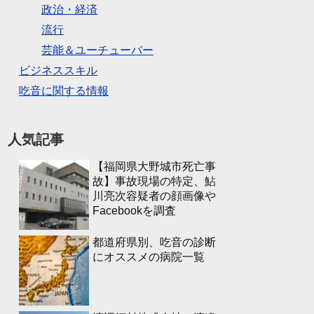
政治・経済
流行
芸能＆ユーチューバー
ビジネススキル
吃音に関する情報
人気記事
【福岡県大野城市死亡事
故】事故現場の特定、鮎
川亮次容疑者の顔画像や
Facebookを調査
都道府県別、吃音の診断
にオススメの病院一覧