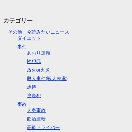
カテゴリー
その他、今読みたいニュース
ダイエット
事件
あおり運転
性犯罪
放火or火災
殺人事件(殺人未遂)
虐待
逃走犯
事故
人身事故
飲酒運転
高齢ドライバー