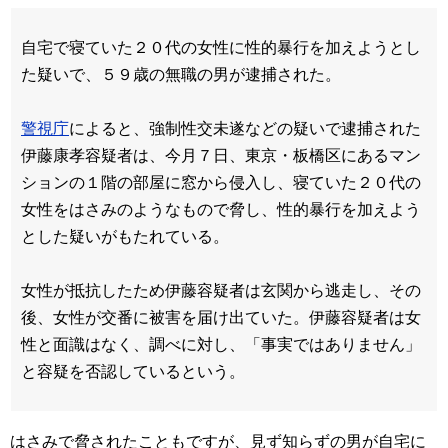
自宅で寝ていた２０代の女性に性的暴行を加えようとし
た疑いで、５９歳の無職の男が逮捕された。
警視庁
によると、強制性交未遂などの疑いで逮捕された
伊藤康孝容疑者は、今月７日、東京・板橋区にあるマン
ションの１階の部屋に窓から侵入し、寝ていた２０代の
女性をはさみのようなもので脅し、性的暴行を加えよう
とした疑いがもたれている。
女性が抵抗したため伊藤容疑者は玄関から逃走し、その
後、女性が交番に被害を届け出ていた。伊藤容疑者は女
性と面識はなく、調べに対し、「事実ではありません」
と容疑を否認しているという。
はさみで脅されたこともですが、見ず知らずの男が自宅に