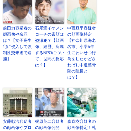
前田力容疑者の
石尾潤イケメン
中西亘平容疑者
顔画像や余罪
コーチの素顔は
の顔画像特定
は？【女子高生
盗撮犯？【顔画
【神奈川県海老
宅に侵入して強
像、経歴、所属
名市、小学5年
制性交未遂で逮
するNPOについ
生にわいせつ行
捕】
て、世間の反応
為をしたかどさ
は？】
わばし中道整骨
院の院長と
は？】
安藤彰浩容疑者
梶原英二容疑者
森直樹容疑者の
の顔画像やプロ
の顔画像公開
顔画像特定！札