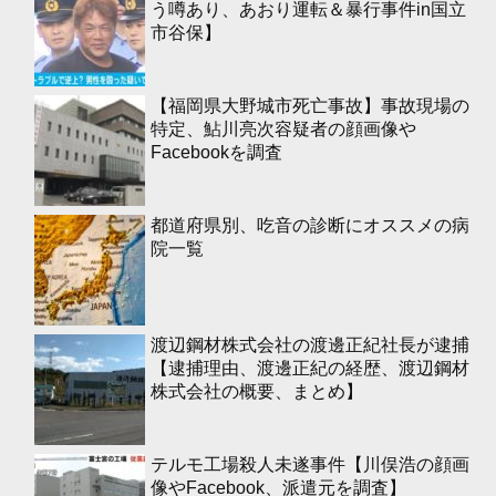
う噂あり、あおり運転＆暴行事件in国立
市谷保】
【福岡県大野城市死亡事故】事故現場の
特定、鮎川亮次容疑者の顔画像や
Facebookを調査
都道府県別、吃音の診断にオススメの病
院一覧
渡辺鋼材株式会社の渡邊正紀社長が逮捕
【逮捕理由、渡邊正紀の経歴、渡辺鋼材
株式会社の概要、まとめ】
テルモ工場殺人未遂事件【川俣浩の顔画
像やFacebook、派遣元を調査】