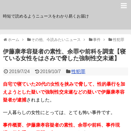
サク読み
時短で読めるようニュースをわかり易くお届け
ホーム
その他、今読みたいニュース
事件
性犯罪
伊藤康孝容疑者の素性、余罪や前科を調査【寝
ている女性をはさみで脅した強制性交未遂】
2019/7/24
2019/10/7
性犯罪
自宅で寝ていた20代の女性を挟みで脅して、性的暴行を加
えようとした疑いで強制性交未遂などの疑いで伊藤康孝容
疑者が逮捕
されました。
一人暮らしの女性にとっては、とても怖い事件です。
事件概要、伊藤康孝容疑者の素性、余罪や前科、事件現