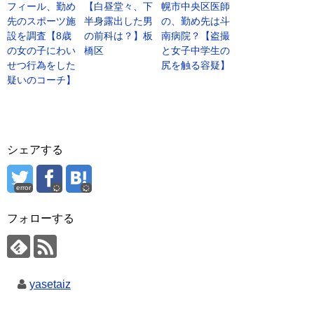
フィール、勤め
【白昼堂々、下
幌市中央区医師
先のスポーツ施
半身露出した男
の、勤め先は斗
設を調査【8歳
の前科は？】板
南病院？【盗撮
の女の子にわい
橋区
と女子中学生の
せつ行為をした
尻を触る容疑】
疑いのコーチ】
シェアする
error
フォローする
yasetaiz