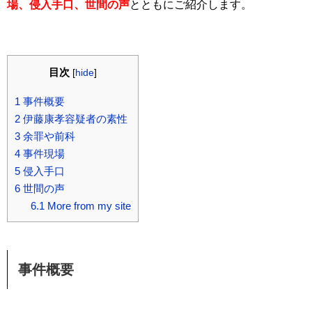
場、侵入手口、世間の声
とともにご紹介します。
目次
[
hide
]
1
事件概要
2
伊藤康孝容疑者の素性
3
余罪や前科
4
事件現場
5
侵入手口
6
世間の声
6.1
More from my site
事件概要