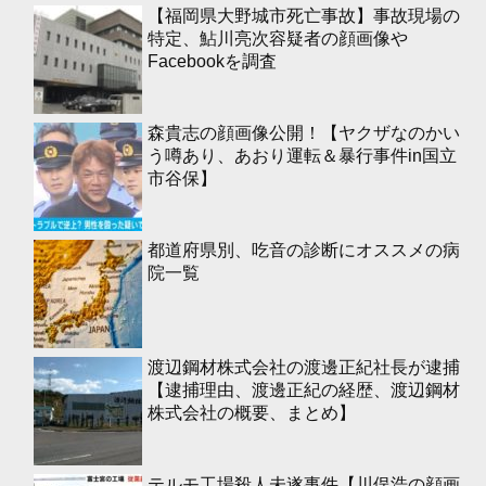
【福岡県大野城市死亡事故】事故現場の
特定、鮎川亮次容疑者の顔画像や
Facebookを調査
森貴志の顔画像公開！【ヤクザなのかい
う噂あり、あおり運転＆暴行事件in国立
市谷保】
都道府県別、吃音の診断にオススメの病
院一覧
渡辺鋼材株式会社の渡邊正紀社長が逮捕
【逮捕理由、渡邊正紀の経歴、渡辺鋼材
株式会社の概要、まとめ】
テルモ工場殺人未遂事件【川俣浩の顔画