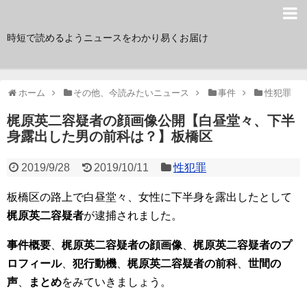
サク読み
時短で読めるようニュースをわかり易くお届け
ホーム
その他、今読みたいニュース
事件
性犯罪
梶原英二容疑者の顔画像公開【白昼堂々、下半
身露出した男の前科は？】板橋区
2019/9/28
2019/10/11
性犯罪
板橋区の路上で白昼堂々、女性に下半身を露出したとして
梶原英二容疑者
が逮捕されました。
事件概要
、
梶原英二容疑者の顔画像
、
梶原英二容疑者のプ
ロフィール
、
犯行動機
、
梶原英二容疑者の前科
、
世間の
声
、
まとめ
をみていきましょう。