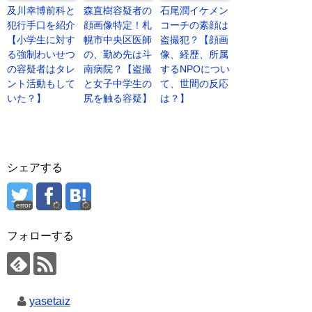
及川幸博前科と
森直樹容疑者の
石尾潤イケメン
犯行手口を紹介
顔画像特定！札
コーチの素顔は
【小学生に対す
幌市中央区医師
盗撮犯？【顔画
る強制わいせつ
の、勤め先は斗
像、経歴、所属
の容疑者はタレ
南病院？【盗撮
するNPOについ
ント活動もして
と女子中学生の
て、世間の反応
いた？】
尻を触る容疑】
は？】
シェアする
error
フォローする
yasetaiz