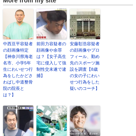
More from my site
中西亘平容疑者
前田力容疑者の
安藤彰浩容疑者
の顔画像特定
顔画像や余罪
の顔画像やプロ
【神奈川県海老
は？【女子高生
フィール、勤め
名市、小学5年
宅に侵入して強
先のスポーツ施
生にわいせつ行
制性交未遂で逮
設を調査【8歳
為をしたかどさ
捕】
の女の子にわい
わばし中道整骨
せつ行為をした
院の院長と
疑いのコーチ】
は？】