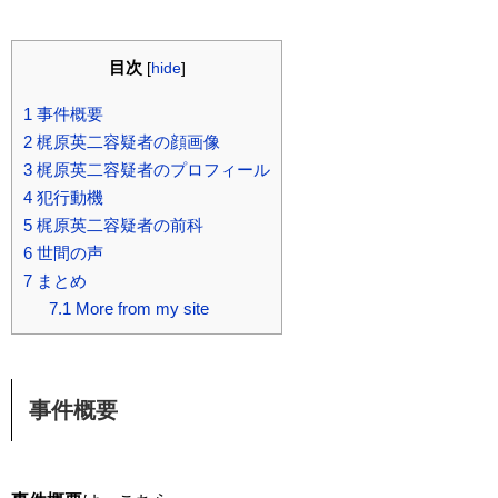
目次
[
hide
]
1
事件概要
2
梶原英二容疑者の顔画像
3
梶原英二容疑者のプロフィール
4
犯行動機
5
梶原英二容疑者の前科
6
世間の声
7
まとめ
7.1
More from my site
事件概要