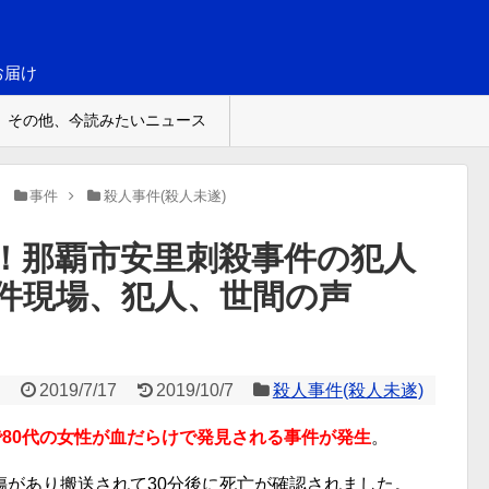
お届け
その他、今読みたいニュース
事件
殺人事件(殺人未遂)
！那覇市安里刺殺事件の犯人
件現場、犯人、世間の声
2019/7/17
2019/10/7
殺人事件(殺人未遂)
80代の女性が血だらけで発見される事件が発生
。
傷があり搬送されて30分後に死亡が確認されました。