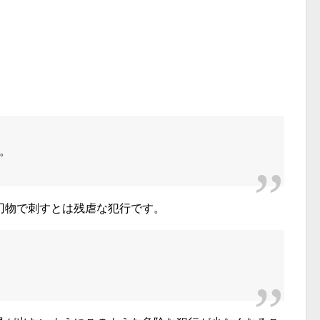
。
刃物で刺すとは残虐な犯行です。