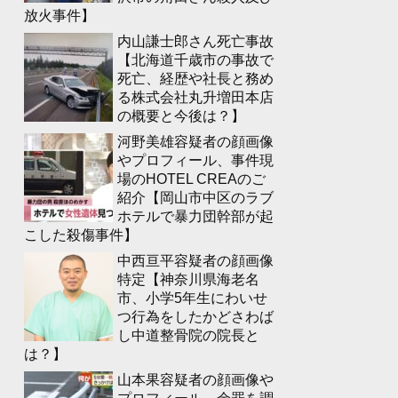
放火事件】
内山謙士郎さん死亡事故
【北海道千歳市の事故で
死亡、経歴や社長と務め
る株式会社丸升増田本店
の概要と今後は？】
河野美雄容疑者の顔画像
やプロフィール、事件現
場のHOTEL CREAのご
紹介【岡山市中区のラブ
ホテルで暴力団幹部が起
こした殺傷事件】
中西亘平容疑者の顔画像
特定【神奈川県海老名
市、小学5年生にわいせ
つ行為をしたかどさわば
し中道整骨院の院長と
は？】
山本果容疑者の顔画像や