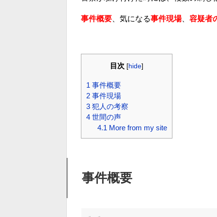
事件概要
、気になる
事件現場
、
容疑者
目次
[
hide
]
1
事件概要
2
事件現場
3
犯人の考察
4
世間の声
4.1
More from my site
事件概要