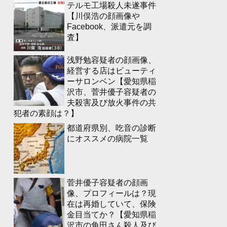
テルモ工場殺人未遂事件
【川俣浩の顔画像や
Facebook、派遣元を調
査】
浅野勉容疑者の顔画像、
経営する店はビューティ
ーサロンベン【愛知県稲
沢市、菅井優子容疑者の
夫殺害及び放火事件の共
犯者の素顔は？】
都道府県別、吃音の診断
にオススメの病院一覧
菅井優子容疑者の顔画
像、プロフィールは？現
在は再婚していて、保険
金目当てか？【愛知県稲
沢市の角田さん殺人及び