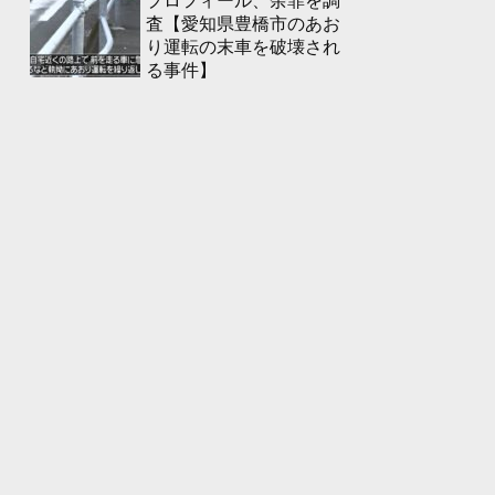
プロフィール、余罪を調
査【愛知県豊橋市のあお
り運転の末車を破壊され
る事件】