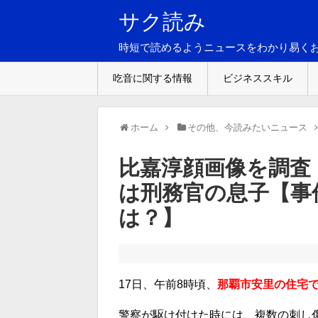
サク読み
時短で読めるようニュースをわかり易く
吃音に関する情報
ビジネススキル
ホーム
その他、今読みたいニュース
比嘉淳顔画像を調査
は刑務官の息子【事
は？】
17日、午前8時頃、
那覇市安里の住宅で
警察が駆け付けた時には、複数の刺し