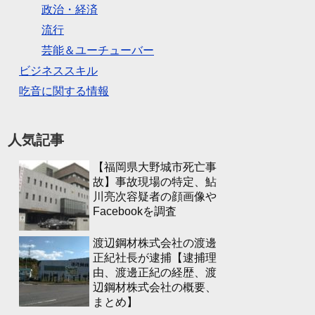
政治・経済
流行
芸能＆ユーチューバー
ビジネススキル
吃音に関する情報
人気記事
【福岡県大野城市死亡事
故】事故現場の特定、鮎
川亮次容疑者の顔画像や
Facebookを調査
渡辺鋼材株式会社の渡邊
正紀社長が逮捕【逮捕理
由、渡邊正紀の経歴、渡
辺鋼材株式会社の概要、
まとめ】