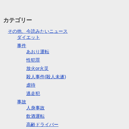
カテゴリー
その他、今読みたいニュース
ダイエット
事件
あおり運転
性犯罪
放火or火災
殺人事件(殺人未遂)
虐待
逃走犯
事故
人身事故
飲酒運転
高齢ドライバー