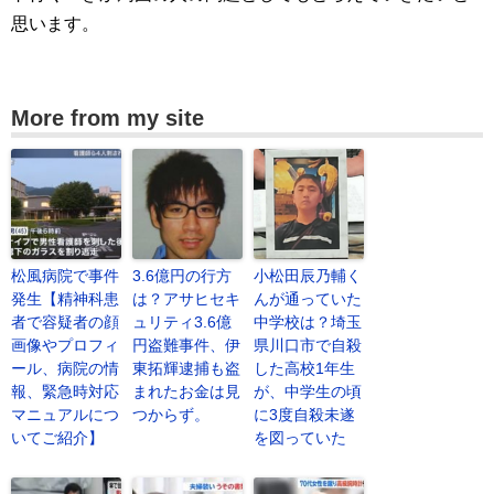
思います。
More from my site
松風病院で事件
3.6億円の行方
小松田辰乃輔く
発生【精神科患
は？アサヒセキ
んが通っていた
者で容疑者の顔
ュリティ3.6億
中学校は？埼玉
画像やプロフィ
円盗難事件、伊
県川口市で自殺
ール、病院の情
東拓輝逮捕も盗
した高校1年生
報、緊急時対応
まれたお金は見
が、中学生の頃
マニュアルにつ
つからず。
に3度自殺未遂
いてご紹介】
を図っていた