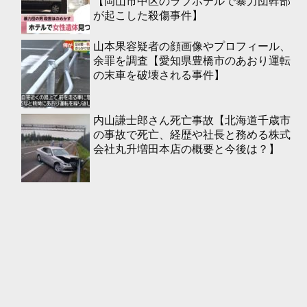
【岡山市中区のラブホテルで暴力団幹部
が起こした殺傷事件】
山本果容疑者の顔画像やプロフィール、
余罪を調査【愛知県豊橋市のあおり運転
の末車を破壊される事件】
内山謙士郎さん死亡事故【北海道千歳市
の事故で死亡、経歴や社長と務める株式
会社丸升増田本店の概要と今後は？】