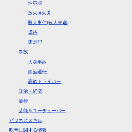
性犯罪
放火or火災
殺人事件(殺人未遂)
虐待
逃走犯
事故
人身事故
飲酒運転
高齢ドライバー
政治・経済
流行
芸能＆ユーチューバー
ビジネススキル
吃音に関する情報