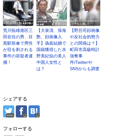
荒川拓雄港区三
【大泉清、張海
【野呂司顔画像
田在住の男、目
艶、顔画像入
や反社会的勢力
黒駅前傘で男性
手】偽装結婚で
との関係は？】
が目を刺される
国籍獲得した水
町田市高級時計
事件の容疑者逮
野美紀似の美人
強奪事
捕！
中国人女性と
件/Twitterや
は？
SNSからも調査
シェアする
error
フォローする