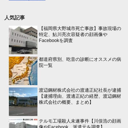
人気記事
【福岡県大野城市死亡事故】事故現場の
特定、鮎川亮次容疑者の顔画像や
Facebookを調査
都道府県別、吃音の診断にオススメの病
院一覧
渡辺鋼材株式会社の渡邊正紀社長が逮捕
【逮捕理由、渡邊正紀の経歴、渡辺鋼材
株式会社の概要、まとめ】
テルモ工場殺人未遂事件【川俣浩の顔画
像やFacebook、派遣元を調査】