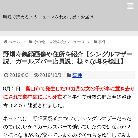
サク読み
時短で読めるようニュースをわかり易くお届け
ホーム
その他、今読みたいニュース
事件
野畑寿鶴顔画像や住所を紹介【シングルマザー
説、ガールズバー店員説、様々な噂を検証】
2019/8/3
2019/10/8
事件
8月２日、
富山市で発生した11カ月の女の子が車に置き去り
にされて熱中症により死亡
する事件で母親の野畑寿鶴容疑
者（２５）逮捕されました。
ネットでは、野畑容疑者について、シングルマザーだった
のではないか？ガールズバーで働いていたのではないか？
と様々な噂が飛び交っていますのでそれらを検証してみま