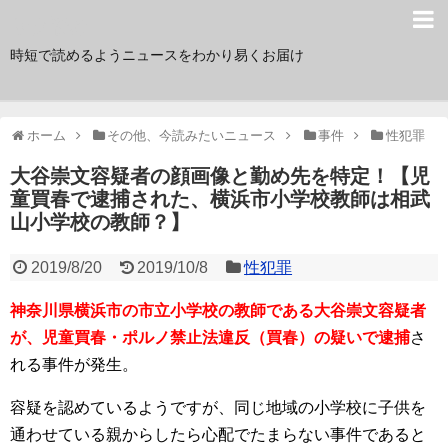
サク読み
時短で読めるようニュースをわかり易くお届け
ホーム
その他、今読みたいニュース
事件
性犯罪
大谷崇文容疑者の顔画像と勤め先を特定！【児
童買春で逮捕された、横浜市小学校教師は相武
山小学校の教師？】
2019/8/20
2019/10/8
性犯罪
神奈川県横浜市の市立小学校の教師である大谷崇文容疑者
が、児童買春・ポルノ禁止法違反（買春）の疑いで逮捕
さ
れる事件が発生。
容疑を認めているようですが、同じ地域の小学校に子供を
通わせている親からしたら心配でたまらない事件であると