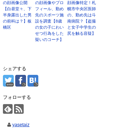
の顔画像公開
の顔画像やプロ
顔画像特定！札
【白昼堂々、下
フィール、勤め
幌市中央区医師
半身露出した男
先のスポーツ施
の、勤め先は斗
の前科は？】板
設を調査【8歳
南病院？【盗撮
橋区
の女の子にわい
と女子中学生の
せつ行為をした
尻を触る容疑】
疑いのコーチ】
シェアする
error
フォローする
yasetaiz