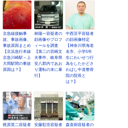
京急線接触事
林陽一容疑者の
中西亘平容疑者
故、事故画像、
顔画像やプロフ
の顔画像特定
事故原因まとめ
ィールを調査
【神奈川県海老
【京浜急行本線
【第二の宮崎文
名市、小学5年
京急川崎駅～上
夫事件、岐阜県
生にわいせつ行
大岡駅間の事故
安八郡内であお
為をしたかどさ
原因は？】
り運転の末に暴
わばし中道整骨
行】
院の院長と
は？】
梶原英二容疑者
安藤彰浩容疑者
森直樹容疑者の