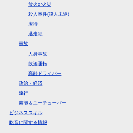
放火or火災
殺人事件(殺人未遂)
虐待
逃走犯
事故
人身事故
飲酒運転
高齢ドライバー
政治・経済
流行
芸能＆ユーチューバー
ビジネススキル
吃音に関する情報