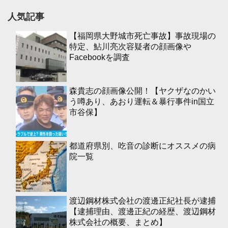
人気記事
【福岡県大野城市死亡事故】事故現場の
特定、鮎川亮次容疑者の顔画像や
Facebookを調査
森貴志の顔画像公開！【ヤクザなのかい
う噂あり、あおり運転＆暴行事件in国立
市谷保】
都道府県別、吃音の診断にオススメの病
院一覧
渡辺鋼材株式会社の渡邊正紀社長が逮捕
【逮捕理由、渡邊正紀の経歴、渡辺鋼材
株式会社の概要、まとめ】