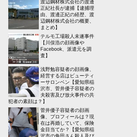
渡辺鋼材株式会社の渡邊
正紀社長が逮捕【逮捕理
由、渡邊正紀の経歴、渡
辺鋼材株式会社の概要、
まとめ】
テルモ工場殺人未遂事件
【川俣浩の顔画像や
Facebook、派遣元を調
査】
浅野勉容疑者の顔画像、
経営する店はビューティ
ーサロンベン【愛知県稲
沢市、菅井優子容疑者の
夫殺害及び放火事件の共
犯者の素顔は？】
菅井優子容疑者の顔画
像、プロフィールは？現
在は再婚していて、保険
金目当てか？【愛知県稲
沢市の角田さん殺人及び