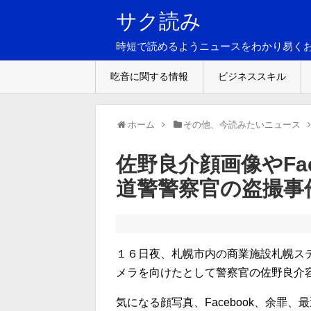
サク読み
時短で読めるようニュースをわかり易く
吃音に関する情報
ビジネススキル
ホーム
その他、今読みたいニュース
佐野良介顔画像やFa
道警警察官の盗撮事
１６日夜、札幌市内の商業施設札幌ス
メラを向けたとして警察官の佐野良介容
気になる顔写真、Facebook、余罪