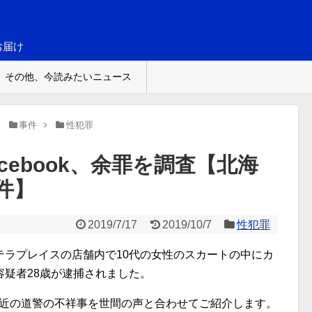
お届け
その他、今読みたいニュース
事件
性犯罪
cebook、余罪を調査【北海
件】
2019/7/17
2019/10/7
性犯罪
テラプレイスの店舗内で10代の女性のスカートの中にカ
疑者28歳が逮捕されました。
、最近の道警の不祥事を世間の声と合わせてご紹介します。