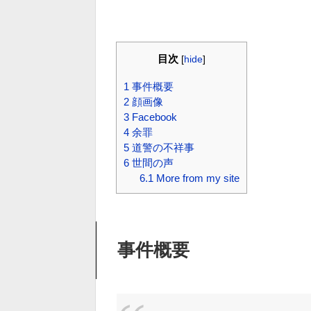
目次
[
hide
]
1
事件概要
2
顔画像
3
Facebook
4
余罪
5
道警の不祥事
6
世間の声
6.1
More from my site
事件概要