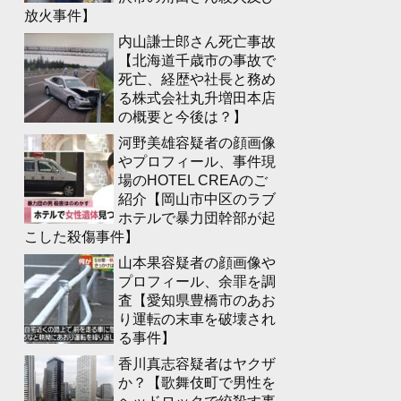
放火事件】
内山謙士郎さん死亡事故
【北海道千歳市の事故で
死亡、経歴や社長と務め
る株式会社丸升増田本店
の概要と今後は？】
河野美雄容疑者の顔画像
やプロフィール、事件現
場のHOTEL CREAのご
紹介【岡山市中区のラブ
ホテルで暴力団幹部が起
こした殺傷事件】
山本果容疑者の顔画像や
プロフィール、余罪を調
査【愛知県豊橋市のあお
り運転の末車を破壊され
る事件】
香川真志容疑者はヤクザ
か？【歌舞伎町で男性を