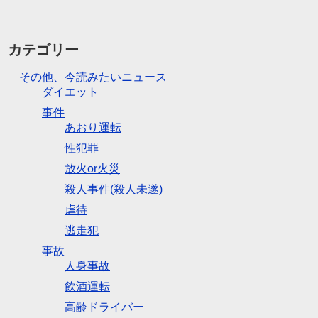
カテゴリー
その他、今読みたいニュース
ダイエット
事件
あおり運転
性犯罪
放火or火災
殺人事件(殺人未遂)
虐待
逃走犯
事故
人身事故
飲酒運転
高齢ドライバー