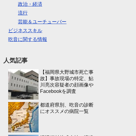
政治・経済
流行
芸能＆ユーチューバー
ビジネススキル
吃音に関する情報
人気記事
【福岡県大野城市死亡事
故】事故現場の特定、鮎
川亮次容疑者の顔画像や
Facebookを調査
都道府県別、吃音の診断
にオススメの病院一覧