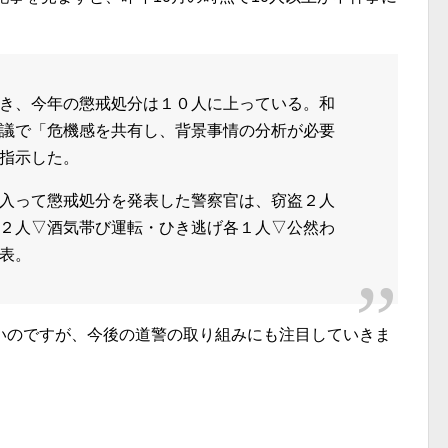
き、今年の懲戒処分は１０人に上っている。和
議で「危機感を共有し、背景事情の分析が必要
指示した。
入って懲戒処分を発表した警察官は、窃盗２人
２人▽酒気帯び運転・ひき逃げ各１人▽公然わ
表。
いのですが、今後の道警の取り組みにも注目していきま