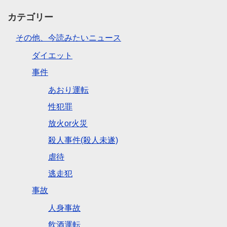
カテゴリー
その他、今読みたいニュース
ダイエット
事件
あおり運転
性犯罪
放火or火災
殺人事件(殺人未遂)
虐待
逃走犯
事故
人身事故
飲酒運転