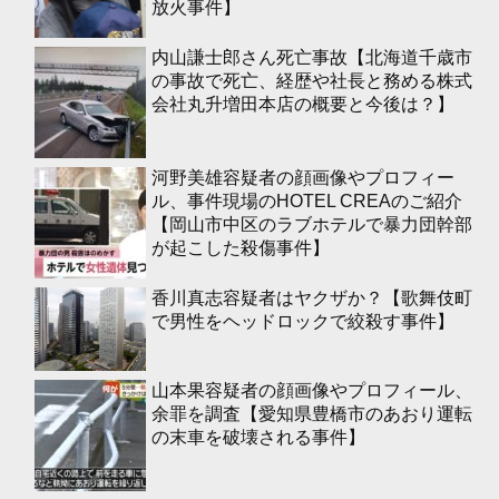
放火事件】
内山謙士郎さん死亡事故【北海道千歳市
の事故で死亡、経歴や社長と務める株式
会社丸升増田本店の概要と今後は？】
河野美雄容疑者の顔画像やプロフィー
ル、事件現場のHOTEL CREAのご紹介
【岡山市中区のラブホテルで暴力団幹部
が起こした殺傷事件】
香川真志容疑者はヤクザか？【歌舞伎町
で男性をヘッドロックで絞殺す事件】
山本果容疑者の顔画像やプロフィール、
余罪を調査【愛知県豊橋市のあおり運転
の末車を破壊される事件】