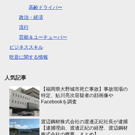
高齢ドライバー
政治・経済
流行
芸能＆ユーチューバー
ビジネススキル
吃音に関する情報
人気記事
【福岡県大野城市死亡事故】事故現場の
特定、鮎川亮次容疑者の顔画像や
Facebookを調査
渡辺鋼材株式会社の渡邊正紀社長が逮捕
【逮捕理由、渡邊正紀の経歴、渡辺鋼材
株式会社の概要、まとめ】