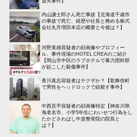
放火事件】
内山謙士郎さん死亡事故【北海道千歳市
の事故で死亡、経歴や社長と務める株式
会社丸升増田本店の概要と今後は？】
河野美雄容疑者の顔画像やプロフィー
ル、事件現場のHOTEL CREAのご紹介
【岡山市中区のラブホテルで暴力団幹部
が起こした殺傷事件】
香川真志容疑者はヤクザか？【歌舞伎町
で男性をヘッドロックで絞殺す事件】
中西亘平容疑者の顔画像特定【神奈川県
海老名市、小学5年生にわいせつ行為をし
たかどさわばし中道整骨院の院長と
は？】