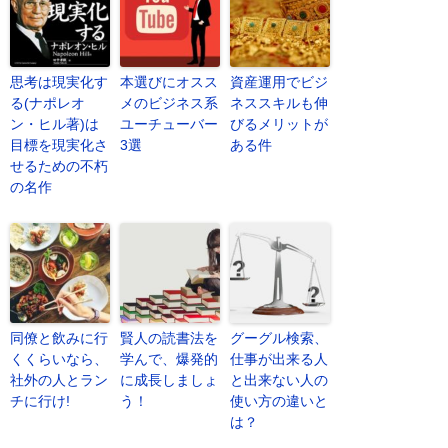
思考は現実化す
本選びにオスス
資産運用でビジ
る(ナポレオ
メのビジネス系
ネススキルも伸
ン・ヒル著)は
ユーチューバー
びるメリットが
目標を現実化さ
3選
ある件
せるための不朽
の名作
同僚と飲みに行
賢人の読書法を
グーグル検索、
くくらいなら、
学んで、爆発的
仕事が出来る人
社外の人とラン
に成長しましょ
と出来ない人の
チに行け!
う！
使い方の違いと
は？