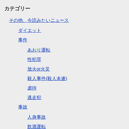
カテゴリー
その他、今読みたいニュース
ダイエット
事件
あおり運転
性犯罪
放火or火災
殺人事件(殺人未遂)
虐待
逃走犯
事故
人身事故
飲酒運転