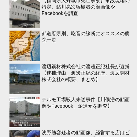
【福岡県大野城市死亡事故】事故現場の
特定、鮎川亮次容疑者の顔画像や
Facebookを調査
都道府県別、吃音の診断にオススメの病
院一覧
渡辺鋼材株式会社の渡邊正紀社長が逮捕
【逮捕理由、渡邊正紀の経歴、渡辺鋼材
株式会社の概要、まとめ】
テルモ工場殺人未遂事件【川俣浩の顔画
像やFacebook、派遣元を調査】
浅野勉容疑者の顔画像、経営する店はビ