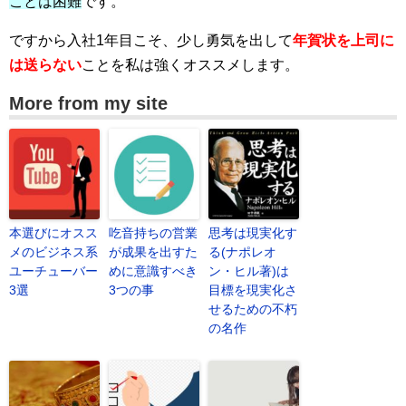
ことは困難
です。
ですから入社1年目こそ、少し勇気を出して
年賀状を上司に
は送らない
ことを私は強くオススメします。
More from my site
本選びにオスス
吃音持ちの営業
思考は現実化す
メのビジネス系
が成果を出すた
る(ナポレオ
ユーチューバー
めに意識すべき
ン・ヒル著)は
3選
3つの事
目標を現実化さ
せるための不朽
の名作