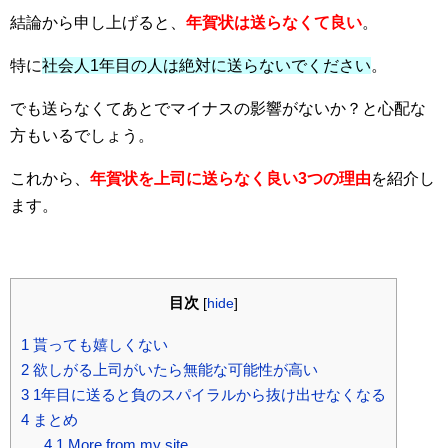
結論から申し上げると、
年賀状は送らなくて良い
。
特に
社会人1年目の人は絶対に送らないでください
。
でも送らなくてあとでマイナスの影響がないか？と心配な
方もいるでしょう。
これから、
年賀状を上司に送らなく良い3つの理由
を紹介し
ます。
目次
[
hide
]
1
貰っても嬉しくない
2
欲しがる上司がいたら無能な可能性が高い
3
1年目に送ると負のスパイラルから抜け出せなくなる
4
まとめ
4.1
More from my site