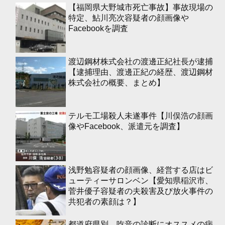
【福岡県大野城市死亡事故】事故現場の
特定、鮎川亮次容疑者の顔画像や
Facebookを調査
渡辺鋼材株式会社の渡邊正紀社長が逮捕
【逮捕理由、渡邊正紀の経歴、渡辺鋼材
株式会社の概要、まとめ】
テルモ工場殺人未遂事件【川俣浩の顔画
像やFacebook、派遣元を調査】
浅野勉容疑者の顔画像、経営する店はビ
ューティーサロンベン【愛知県稲沢市、
菅井優子容疑者の夫殺害及び放火事件の
共犯者の素顔は？】
都道府県別、吃音の診断にオススメの病