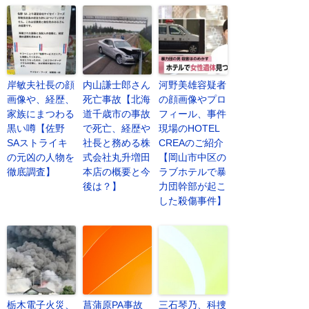
岸敏夫社長の顔
内山謙士郎さん
河野美雄容疑者
画像や、経歴、
死亡事故【北海
の顔画像やプロ
家族にまつわる
道千歳市の事故
フィール、事件
黒い噂【佐野
で死亡、経歴や
現場のHOTEL
SAストライキ
社長と務める株
CREAのご紹介
の元凶の人物を
式会社丸升増田
【岡山市中区の
徹底調査】
本店の概要と今
ラブホテルで暴
後は？】
力団幹部が起こ
した殺傷事件】
栃木電子火災、
菖蒲原PA事故
三石琴乃、科捜