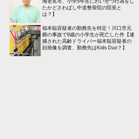
海老名市、小学5年生にわいせつ行為をし
たかどさわばし中道整骨院の院長と
は？】
福本聡容疑者の勤務先を特定！川口市元
郷の事故で9歳の小学生が死亡した件【逮
捕された高齢ドライバー福本聡容疑者の
顔画像を調査、勤務先はKids Duo？】