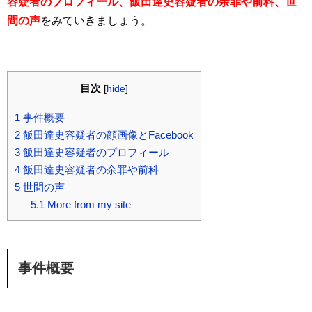
容疑者のプロフィール、飯田達史容疑者の余罪や前科、世
間の声
をみていきましょう。
目次
[
hide
]
1
事件概要
2
飯田達史容疑者の顔画像とFacebook
3
飯田達史容疑者のプロフィール
4
飯田達史容疑者の余罪や前科
5
世間の声
5.1
More from my site
事件概要