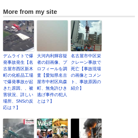
More from my site
デムライトで爆
大河内利輝容疑
名古屋市中区栄
発事故発生【名
者の顔画像、プ
クレーン事故で
古屋市西区新木
ロフィールを調
死亡【事故現場
町の化粧品工場
査【愛知県名古
の画像とコメン
で爆発事故が起
屋市中村区烏森
ト、事故原因の
きた原因、、被
町、無免許ひき
紹介】
害状況、詳しい
逃げ事件の犯人
場所、SNSの反
とは？】
応は？】