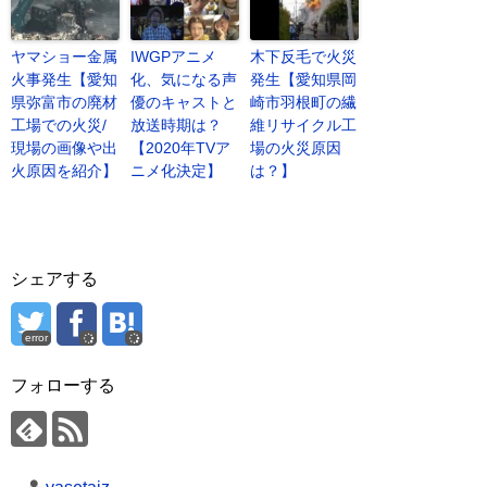
ヤマショー金属
IWGPアニメ
木下反毛で火災
火事発生【愛知
化、気になる声
発生【愛知県岡
県弥富市の廃材
優のキャストと
崎市羽根町の繊
工場での火災/
放送時期は？
維リサイクル工
現場の画像や出
【2020年TVア
場の火災原因
火原因を紹介】
ニメ化決定】
は？】
シェアする
error
フォローする