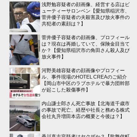
浅野勉容疑者の顔画像、経営する店はビ
ューティーサロンベン【愛知県稲沢市、
菅井優子容疑者の夫殺害及び放火事件の
共犯者の素顔は？】
菅井優子容疑者の顔画像、プロフィール
は？現在は再婚していて、保険金目当て
か？【愛知県稲沢市の角田さん殺人及び
放火事件】
河野美雄容疑者の顔画像やプロフィー
ル、事件現場のHOTEL CREAのご紹介
【岡山市中区のラブホテルで暴力団幹部
が起こした殺傷事件】
内山謙士郎さん死亡事故【北海道千歳市
の事故で死亡、経歴や社長と務める株式
会社丸升増田本店の概要と今後は？】
香川真志容疑者はヤクザか？【歌舞伎町