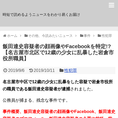
サク読み
時短で読めるようニュースをわかり易くお届け
ホーム
その他、今読みたいニュース
事件
性犯罪
飯田達史容疑者の顔画像やFacebookを特定!?
【名古屋市北区で12歳の少女に乱暴した岩倉市
役所職員】
2019/9/6
2019/10/11
性犯罪
名古屋市中区で12歳の少女に乱暴をした容疑で岩倉市役所
の職員である飯田達史容疑者が逮捕
されました。
公務員が捕まる、残念な事件です。
事件概要、飯田達史容疑者の顔画像やFacebook、飯田達史