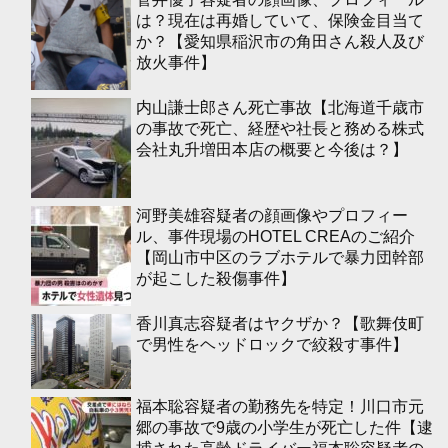
は？現在は再婚していて、保険金目当て
か？【愛知県稲沢市の角田さん殺人及び
放火事件】
内山謙士郎さん死亡事故【北海道千歳市
の事故で死亡、経歴や社長と務める株式
会社丸升増田本店の概要と今後は？】
河野美雄容疑者の顔画像やプロフィー
ル、事件現場のHOTEL CREAのご紹介
【岡山市中区のラブホテルで暴力団幹部
が起こした殺傷事件】
香川真志容疑者はヤクザか？【歌舞伎町
で男性をヘッドロックで絞殺す事件】
福本聡容疑者の勤務先を特定！川口市元
郷の事故で9歳の小学生が死亡した件【逮