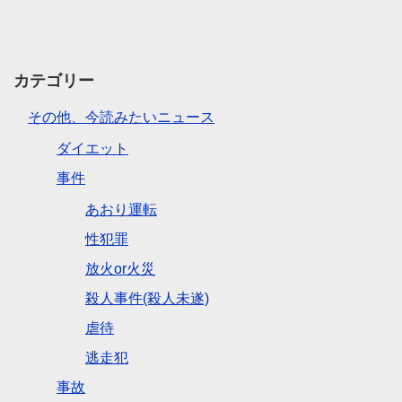
カテゴリー
その他、今読みたいニュース
ダイエット
事件
あおり運転
性犯罪
放火or火災
殺人事件(殺人未遂)
虐待
逃走犯
事故