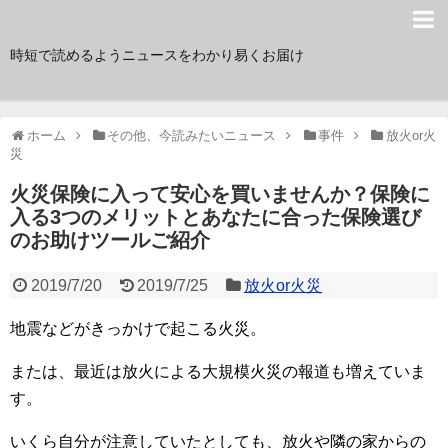
サク読み
時短で読めるようニュースをわかり易くお届け
ホーム
その他、今読みたいニュース
事件
放火or火
災
火災保険に入って安心を買いませんか？保険に
入る3つのメリットとあなたに合った保険選び
のお助けツールご紹介
2019/7/20
2019/7/25
放火or火災
地震などがきっかけで起こる火災。
または、最近は放火による大規模火災の報道も増えていま
す。
いくら自分が注意していたとしても、放火や隣の家からの