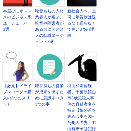
本選びにオスス
吃音もちの人材
新社会人へ、上
メのビジネス系
業界人が選ぶ、
司に年賀状は送
ユーチューバー
吃音や障害者が
るな！送らなく
3選
ある方にオスス
て良い3つの理
メの転職エージ
由
ェント3選
【必見】ドライ
吃音持ちの営業
羽山和宏容疑
ブレコーダー購
が成果を出すた
者、千葉県館山
入の3つのメリ
めに意識すべき
市3歳児殺人事
ット
3つの事
件の容疑者名を
特定【娘の首を
絞め心中を図っ
た犯人の妻、羽
山有布子は犯行