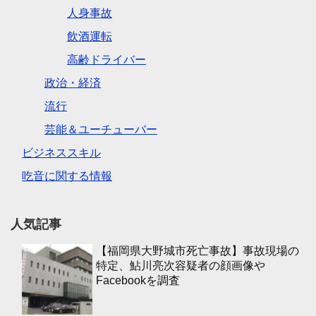
人身事故
飲酒運転
高齢ドライバー
政治・経済
流行
芸能＆ユーチューバー
ビジネススキル
吃音に関する情報
人気記事
【福岡県大野城市死亡事故】事故現場の
特定、鮎川亮次容疑者の顔画像や
Facebookを調査